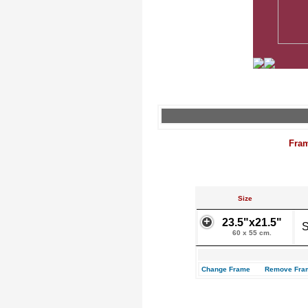
Fra
Size
23.5"x21.5"
S
60 x 55 cm.
Change Frame
Remove Fra