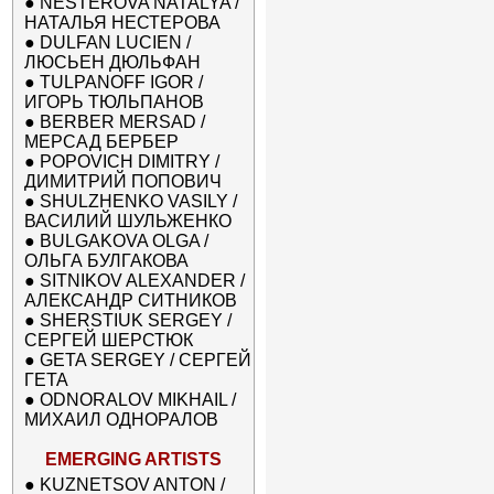
●
NESTEROVA NATALYA /
НАТАЛЬЯ НЕСТЕРОВА
●
DULFAN LUCIEN /
ЛЮСЬЕН ДЮЛЬФАН
●
TULPANOFF IGOR /
ИГОРЬ ТЮЛЬПАНОВ
●
BERBER MERSAD /
МЕРСАД БЕРБЕР
●
POPOVICH DIMITRY /
ДИМИТРИЙ ПОПОВИЧ
●
SHULZHENKO VASILY /
ВАСИЛИЙ ШУЛЬЖЕНКО
●
BULGAKOVA OLGA /
ОЛЬГА БУЛГАКОВА
●
SITNIKOV ALEXANDER /
АЛЕКСАНДР СИТНИКОВ
●
SHERSTIUK SERGEY /
СЕРГЕЙ ШЕРСТЮК
●
GETA SERGEY / СЕРГЕЙ
ГЕТА
●
ODNORALOV MIKHAIL /
МИХАИЛ ОДНОРАЛОВ
EMERGING ARTISTS
●
KUZNETSOV ANTON /