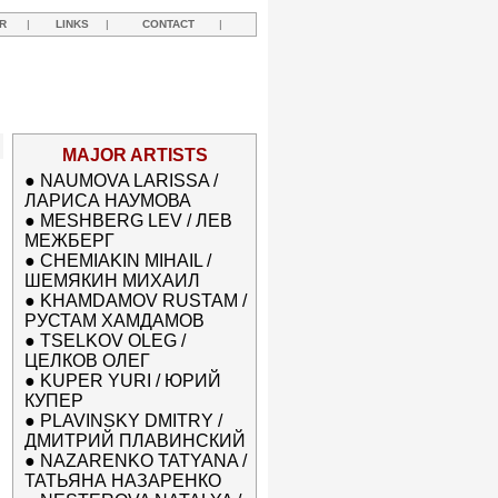
R
|
LINKS
|
CONTACT
|
MAJOR ARTISTS
●
NAUMOVA LARISSA /
ЛАРИСА НАУМОВА
●
MESHBERG LEV / ЛЕВ
МЕЖБЕРГ
●
CHEMIAKIN MIHAIL /
ШЕМЯКИН МИХАИЛ
●
KHAMDAMOV RUSTAM /
РУСТАМ ХАМДАМОВ
●
TSELKOV OLEG /
ЦЕЛКОВ ОЛЕГ
●
KUPER YURI / ЮРИЙ
КУПЕР
●
PLAVINSKY DMITRY /
ДМИТРИЙ ПЛАВИНСКИЙ
●
NAZARENKO TATYANA /
ТАТЬЯНА НАЗАРЕНКО