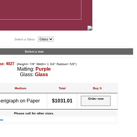
Select a Glass
Select a mat
me: 4027
(Height= 7/8" Width= 1 3/4" Rabbet= 5/8")
Matting:
Purple
Glass:
Glass
Medium
Total
Buy It
Order now
erigraph on Paper
$1031.01
Please call for other sizes.
me