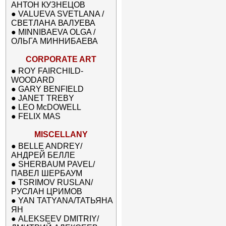
АНТОН КУЗНЕЦОВ
●
VALUEVA SVETLANA /
СВЕТЛАНА ВАЛУЕВА
●
MINNIBAEVA OLGA /
ОЛЬГА МИННИБАЕВА
CORPORATE ART
●
ROY FAIRCHILD-
WOODARD
●
GARY BENFIELD
●
JANET TREBY
●
LEO McDOWELL
●
FELIX MAS
MISCELLANY
●
BELLE ANDREY/
АНДРЕЙ БЕЛЛЕ
●
SHERBAUM PAVEL/
ПАВЕЛ ШЕРБАУМ
●
TSRIMOV RUSLAN/
РУСЛАН ЦРИМОВ
●
YAN TATYANA/ТАТЬЯНА
ЯН
●
ALEKSEEV DMITRIY/