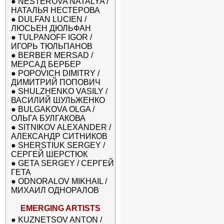
●
NESTEROVA NATALYA /
НАТАЛЬЯ НЕСТЕРОВА
●
DULFAN LUCIEN /
ЛЮСЬЕН ДЮЛЬФАН
●
TULPANOFF IGOR /
ИГОРЬ ТЮЛЬПАНОВ
●
BERBER MERSAD /
МЕРСАД БЕРБЕР
●
POPOVICH DIMITRY /
ДИМИТРИЙ ПОПОВИЧ
●
SHULZHENKO VASILY /
ВАСИЛИЙ ШУЛЬЖЕНКО
●
BULGAKOVA OLGA /
ОЛЬГА БУЛГАКОВА
●
SITNIKOV ALEXANDER /
АЛЕКСАНДР СИТНИКОВ
●
SHERSTIUK SERGEY /
СЕРГЕЙ ШЕРСТЮК
●
GETA SERGEY / СЕРГЕЙ
ГЕТА
●
ODNORALOV MIKHAIL /
МИХАИЛ ОДНОРАЛОВ
EMERGING ARTISTS
●
KUZNETSOV ANTON /