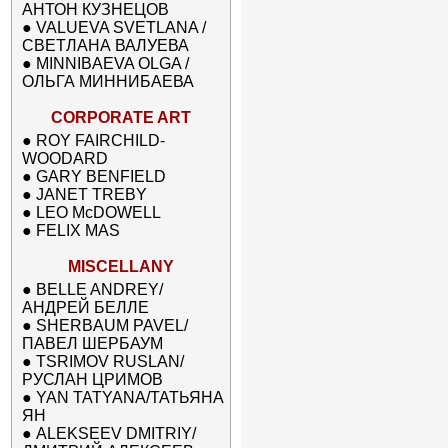
АНТОН КУЗНЕЦОВ
●
VALUEVA SVETLANA /
СВЕТЛАНА ВАЛУЕВА
●
MINNIBAEVA OLGA /
ОЛЬГА МИННИБАЕВА
CORPORATE ART
●
ROY FAIRCHILD-
WOODARD
●
GARY BENFIELD
●
JANET TREBY
●
LEO McDOWELL
●
FELIX MAS
MISCELLANY
●
BELLE ANDREY/
АНДРЕЙ БЕЛЛЕ
●
SHERBAUM PAVEL/
ПАВЕЛ ШЕРБАУМ
●
TSRIMOV RUSLAN/
РУСЛАН ЦРИМОВ
●
YAN TATYANA/ТАТЬЯНА
ЯН
●
ALEKSEEV DMITRIY/