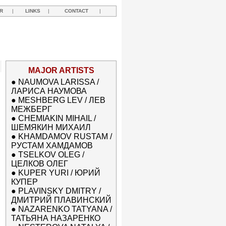
R
|
LINKS
|
CONTACT
|
MAJOR ARTISTS
●
NAUMOVA LARISSA /
ЛАРИСА НАУМОВА
●
MESHBERG LEV / ЛЕВ
МЕЖБЕРГ
●
CHEMIAKIN MIHAIL /
ШЕМЯКИН МИХАИЛ
●
KHAMDAMOV RUSTAM /
РУСТАМ ХАМДАМОВ
●
TSELKOV OLEG /
ЦЕЛКОВ ОЛЕГ
●
KUPER YURI / ЮРИЙ
КУПЕР
●
PLAVINSKY DMITRY /
ДМИТРИЙ ПЛАВИНСКИЙ
●
NAZARENKO TATYANA /
ТАТЬЯНА НАЗАРЕНКО