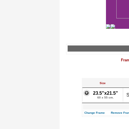
Fra
Size
23.5"x21.5"
S
60 x 55 cm.
Change Frame
Remove Fra