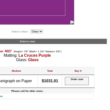
Select a Glass
Select a mat
me: 4027
(Height= 7/8" Width= 1 3/4" Rabbet= 5/8")
Matting:
La Cruces Purple
Glass:
Glass
Medium
Total
Buy It
Order now
erigraph on Paper
$1031.01
Please call for other sizes.
me