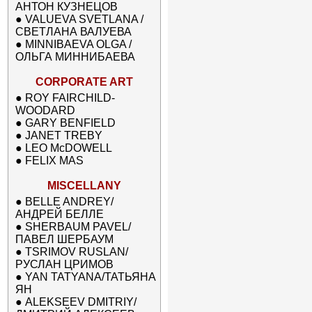
АНТОН КУЗНЕЦОВ
●
VALUEVA SVETLANA /
СВЕТЛАНА ВАЛУЕВА
●
MINNIBAEVA OLGA /
ОЛЬГА МИННИБАЕВА
CORPORATE ART
●
ROY FAIRCHILD-
WOODARD
●
GARY BENFIELD
●
JANET TREBY
●
LEO McDOWELL
●
FELIX MAS
MISCELLANY
●
BELLE ANDREY/
АНДРЕЙ БЕЛЛЕ
●
SHERBAUM PAVEL/
ПАВЕЛ ШЕРБАУМ
●
TSRIMOV RUSLAN/
РУСЛАН ЦРИМОВ
●
YAN TATYANA/ТАТЬЯНА
ЯН
●
ALEKSEEV DMITRIY/