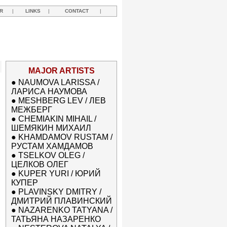
R
|
LINKS
|
CONTACT
|
MAJOR ARTISTS
●
NAUMOVA LARISSA /
ЛАРИСА НАУМОВА
●
MESHBERG LEV / ЛЕВ
МЕЖБЕРГ
●
CHEMIAKIN MIHAIL /
ШЕМЯКИН МИХАИЛ
●
KHAMDAMOV RUSTAM /
РУСТАМ ХАМДАМОВ
●
TSELKOV OLEG /
ЦЕЛКОВ ОЛЕГ
●
KUPER YURI / ЮРИЙ
КУПЕР
●
PLAVINSKY DMITRY /
ДМИТРИЙ ПЛАВИНСКИЙ
●
NAZARENKO TATYANA /
ТАТЬЯНА НАЗАРЕНКО