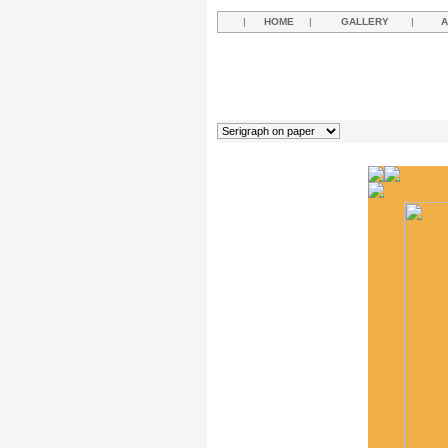
|
HOME
|
GALLERY
|
A