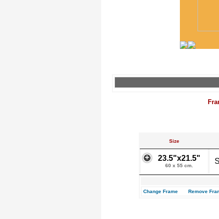
Fra
Size
23.5"x21.5"
S
60 x 55 cm.
Change Frame
Remove Fra