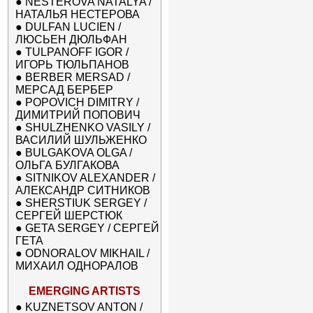
●
NESTEROVA NATALYA /
НАТАЛЬЯ НЕСТЕРОВА
●
DULFAN LUCIEN /
ЛЮСЬЕН ДЮЛЬФАН
●
TULPANOFF IGOR /
ИГОРЬ ТЮЛЬПАНОВ
●
BERBER MERSAD /
МЕРСАД БЕРБЕР
●
POPOVICH DIMITRY /
ДИМИТРИЙ ПОПОВИЧ
●
SHULZHENKO VASILY /
ВАСИЛИЙ ШУЛЬЖЕНКО
●
BULGAKOVA OLGA /
ОЛЬГА БУЛГАКОВА
●
SITNIKOV ALEXANDER /
АЛЕКСАНДР СИТНИКОВ
●
SHERSTIUK SERGEY /
СЕРГЕЙ ШЕРСТЮК
●
GETA SERGEY / СЕРГЕЙ
ГЕТА
●
ODNORALOV MIKHAIL /
МИХАИЛ ОДНОРАЛОВ
EMERGING ARTISTS
●
KUZNETSOV ANTON /