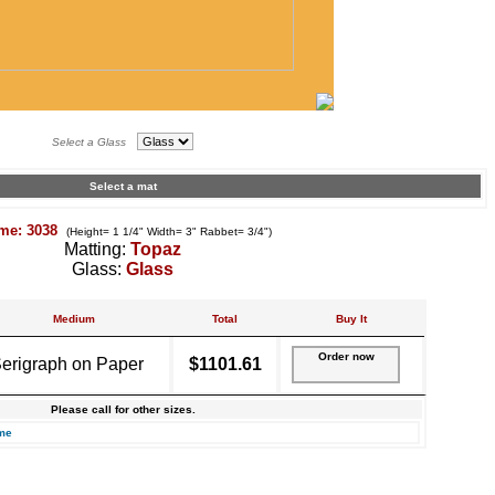
Select a Glass
Select a mat
me: 3038
(Height= 1 1/4" Width= 3" Rabbet= 3/4")
Matting:
Topaz
Glass:
Glass
Medium
Total
Buy It
Order now
erigraph on Paper
$1101.61
Please call for other sizes.
me