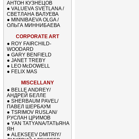
АНТОН КУЗНЕЦОВ
●
VALUEVA SVETLANA /
СВЕТЛАНА ВАЛУЕВА
●
MINNIBAEVA OLGA /
ОЛЬГА МИННИБАЕВА
CORPORATE ART
●
ROY FAIRCHILD-
WOODARD
●
GARY BENFIELD
●
JANET TREBY
●
LEO McDOWELL
●
FELIX MAS
MISCELLANY
●
BELLE ANDREY/
АНДРЕЙ БЕЛЛЕ
●
SHERBAUM PAVEL/
ПАВЕЛ ШЕРБАУМ
●
TSRIMOV RUSLAN/
РУСЛАН ЦРИМОВ
●
YAN TATYANA/ТАТЬЯНА
ЯН
●
ALEKSEEV DMITRIY/