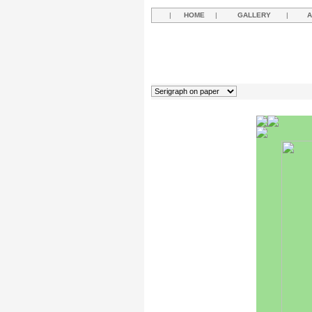
|
HOME
|
GALLERY
|
A