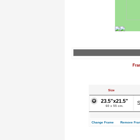
Fra
Size
23.5"x21.5"
S
60 x 55 cm.
Change Frame
Remove Fra