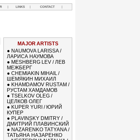
R
|
LINKS
|
CONTACT
|
MAJOR ARTISTS
●
NAUMOVA LARISSA /
ЛАРИСА НАУМОВА
●
MESHBERG LEV / ЛЕВ
МЕЖБЕРГ
●
CHEMIAKIN MIHAIL /
ШЕМЯКИН МИХАИЛ
●
KHAMDAMOV RUSTAM /
РУСТАМ ХАМДАМОВ
●
TSELKOV OLEG /
ЦЕЛКОВ ОЛЕГ
●
KUPER YURI / ЮРИЙ
КУПЕР
●
PLAVINSKY DMITRY /
ДМИТРИЙ ПЛАВИНСКИЙ
●
NAZARENKO TATYANA /
ТАТЬЯНА НАЗАРЕНКО