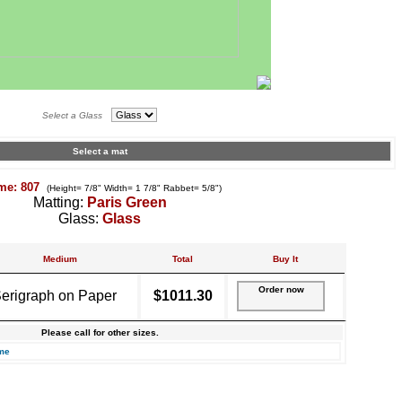
Select a Glass
Select a mat
me: 807
(Height= 7/8" Width= 1 7/8" Rabbet= 5/8")
Matting:
Paris Green
Glass:
Glass
Medium
Total
Buy It
Order now
erigraph on Paper
$1011.30
Please call for other sizes.
me