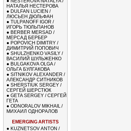
●
NESTEROVA NATALYA /
НАТАЛЬЯ НЕСТЕРОВА
●
DULFAN LUCIEN /
ЛЮСЬЕН ДЮЛЬФАН
●
TULPANOFF IGOR /
ИГОРЬ ТЮЛЬПАНОВ
●
BERBER MERSAD /
МЕРСАД БЕРБЕР
●
POPOVICH DIMITRY /
ДИМИТРИЙ ПОПОВИЧ
●
SHULZHENKO VASILY /
ВАСИЛИЙ ШУЛЬЖЕНКО
●
BULGAKOVA OLGA /
ОЛЬГА БУЛГАКОВА
●
SITNIKOV ALEXANDER /
АЛЕКСАНДР СИТНИКОВ
●
SHERSTIUK SERGEY /
СЕРГЕЙ ШЕРСТЮК
●
GETA SERGEY / СЕРГЕЙ
ГЕТА
●
ODNORALOV MIKHAIL /
МИХАИЛ ОДНОРАЛОВ
EMERGING ARTISTS
●
KUZNETSOV ANTON /