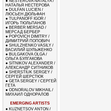
●
NESTEROVA NATALYA /
НАТАЛЬЯ НЕСТЕРОВА
●
DULFAN LUCIEN /
ЛЮСЬЕН ДЮЛЬФАН
●
TULPANOFF IGOR /
ИГОРЬ ТЮЛЬПАНОВ
●
BERBER MERSAD /
МЕРСАД БЕРБЕР
●
POPOVICH DIMITRY /
ДИМИТРИЙ ПОПОВИЧ
●
SHULZHENKO VASILY /
ВАСИЛИЙ ШУЛЬЖЕНКО
●
BULGAKOVA OLGA /
ОЛЬГА БУЛГАКОВА
●
SITNIKOV ALEXANDER /
АЛЕКСАНДР СИТНИКОВ
●
SHERSTIUK SERGEY /
СЕРГЕЙ ШЕРСТЮК
●
GETA SERGEY / СЕРГЕЙ
ГЕТА
●
ODNORALOV MIKHAIL /
МИХАИЛ ОДНОРАЛОВ
EMERGING ARTISTS
●
KUZNETSOV ANTON /