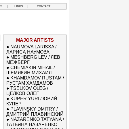
R
|
LINKS
|
CONTACT
|
MAJOR ARTISTS
●
NAUMOVA LARISSA /
ЛАРИСА НАУМОВА
●
MESHBERG LEV / ЛЕВ
МЕЖБЕРГ
●
CHEMIAKIN MIHAIL /
ШЕМЯКИН МИХАИЛ
●
KHAMDAMOV RUSTAM /
РУСТАМ ХАМДАМОВ
●
TSELKOV OLEG /
ЦЕЛКОВ ОЛЕГ
●
KUPER YURI / ЮРИЙ
КУПЕР
●
PLAVINSKY DMITRY /
ДМИТРИЙ ПЛАВИНСКИЙ
●
NAZARENKO TATYANA /
ТАТЬЯНА НАЗАРЕНКО