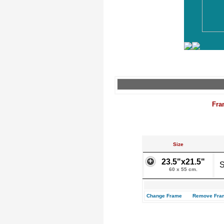
Fra
Size
23.5"x21.5"
S
60 x 55 cm.
Change Frame
Remove Fra