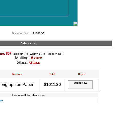
Select a Glass
Select a mat
me: 807
(Height= 7/8" Width= 1 7/8" Rabbet= 5/8")
Matting:
Azure
Glass:
Glass
Medium
Total
Buy It
Order now
erigraph on Paper
$1011.30
Please call for other sizes.
me