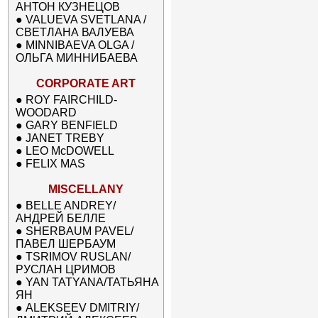
АНТОН КУЗНЕЦОВ
●
VALUEVA SVETLANA /
СВЕТЛАНА ВАЛУЕВА
●
MINNIBAEVA OLGA /
ОЛЬГА МИННИБАЕВА
CORPORATE ART
●
ROY FAIRCHILD-
WOODARD
●
GARY BENFIELD
●
JANET TREBY
●
LEO McDOWELL
●
FELIX MAS
MISCELLANY
●
BELLE ANDREY/
АНДРЕЙ БЕЛЛЕ
●
SHERBAUM PAVEL/
ПАВЕЛ ШЕРБАУМ
●
TSRIMOV RUSLAN/
РУСЛАН ЦРИМОВ
●
YAN TATYANA/ТАТЬЯНА
ЯН
●
ALEKSEEV DMITRIY/