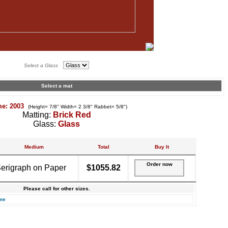
Select a Glass
Select a mat
me: 2003
(Height= 7/8" Width= 2 3/8" Rabbet= 5/8")
Matting:
Brick Red
Glass:
Glass
Medium
Total
Buy It
Order now
erigraph on Paper
$1055.82
Please call for other sizes.
me