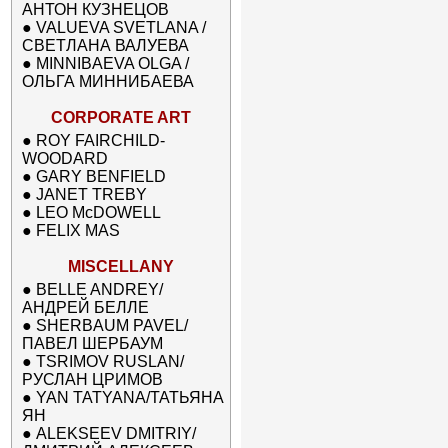
АНТОН КУЗНЕЦОВ
●
VALUEVA SVETLANA /
СВЕТЛАНА ВАЛУЕВА
●
MINNIBAEVA OLGA /
ОЛЬГА МИННИБАЕВА
CORPORATE ART
●
ROY FAIRCHILD-
WOODARD
●
GARY BENFIELD
●
JANET TREBY
●
LEO McDOWELL
●
FELIX MAS
MISCELLANY
●
BELLE ANDREY/
АНДРЕЙ БЕЛЛЕ
●
SHERBAUM PAVEL/
ПАВЕЛ ШЕРБАУМ
●
TSRIMOV RUSLAN/
РУСЛАН ЦРИМОВ
●
YAN TATYANA/ТАТЬЯНА
ЯН
●
ALEKSEEV DMITRIY/