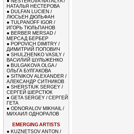
●
NESTEROVA NATALYA /
НАТАЛЬЯ НЕСТЕРОВА
●
DULFAN LUCIEN /
ЛЮСЬЕН ДЮЛЬФАН
●
TULPANOFF IGOR /
ИГОРЬ ТЮЛЬПАНОВ
●
BERBER MERSAD /
МЕРСАД БЕРБЕР
●
POPOVICH DIMITRY /
ДИМИТРИЙ ПОПОВИЧ
●
SHULZHENKO VASILY /
ВАСИЛИЙ ШУЛЬЖЕНКО
●
BULGAKOVA OLGA /
ОЛЬГА БУЛГАКОВА
●
SITNIKOV ALEXANDER /
АЛЕКСАНДР СИТНИКОВ
●
SHERSTIUK SERGEY /
СЕРГЕЙ ШЕРСТЮК
●
GETA SERGEY / СЕРГЕЙ
ГЕТА
●
ODNORALOV MIKHAIL /
МИХАИЛ ОДНОРАЛОВ
EMERGING ARTISTS
●
KUZNETSOV ANTON /