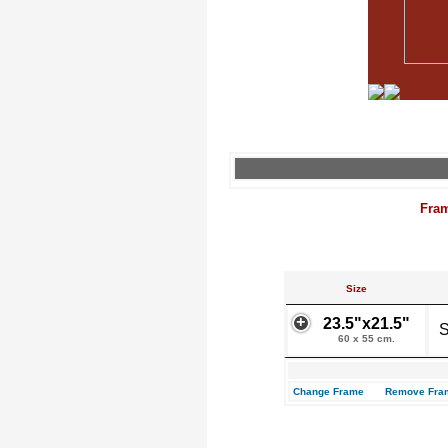
Fra
Size
23.5"x21.5"
S
60 x 55 cm.
Change Frame
Remove Fra