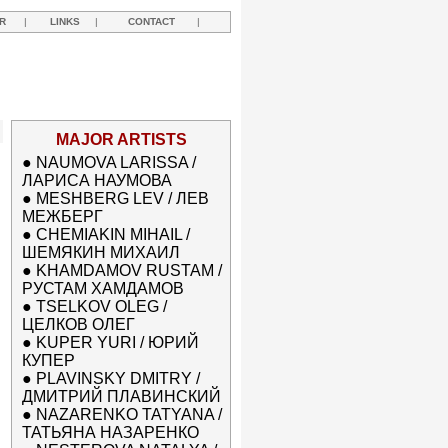
R
|
LINKS
|
CONTACT
|
MAJOR ARTISTS
●
NAUMOVA LARISSA /
ЛАРИСА НАУМОВА
●
MESHBERG LEV / ЛЕВ
МЕЖБЕРГ
●
CHEMIAKIN MIHAIL /
ШЕМЯКИН МИХАИЛ
●
KHAMDAMOV RUSTAM /
РУСТАМ ХАМДАМОВ
●
TSELKOV OLEG /
ЦЕЛКОВ ОЛЕГ
●
KUPER YURI / ЮРИЙ
КУПЕР
●
PLAVINSKY DMITRY /
ДМИТРИЙ ПЛАВИНСКИЙ
●
NAZARENKO TATYANA /
ТАТЬЯНА НАЗАРЕНКО