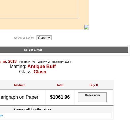
Select a Glass
Select a mat
ame: 2018
(Height= 7/8" Width= 2" Rabbet= 1/2")
Matting:
Antique Buff
Glass:
Glass
Medium
Total
Buy It
Order now
erigraph on Paper
$1061.96
Please call for other sizes.
me