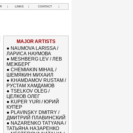
R
|
LINKS
|
CONTACT
|
MAJOR ARTISTS
●
NAUMOVA LARISSA /
ЛАРИСА НАУМОВА
●
MESHBERG LEV / ЛЕВ
МЕЖБЕРГ
●
CHEMIAKIN MIHAIL /
ШЕМЯКИН МИХАИЛ
●
KHAMDAMOV RUSTAM /
РУСТАМ ХАМДАМОВ
●
TSELKOV OLEG /
ЦЕЛКОВ ОЛЕГ
●
KUPER YURI / ЮРИЙ
КУПЕР
●
PLAVINSKY DMITRY /
ДМИТРИЙ ПЛАВИНСКИЙ
●
NAZARENKO TATYANA /
ТАТЬЯНА НАЗАРЕНКО