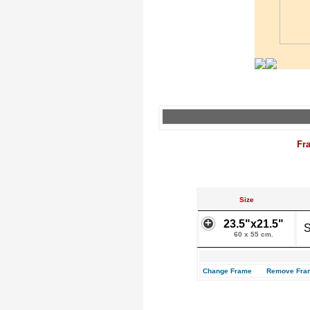
Fr
Size
23.5"x21.5"
S
60 x 55 cm.
Change Frame
Remove Fra