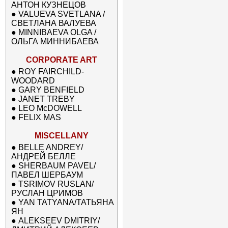
АНТОН КУЗНЕЦОВ
●
VALUEVA SVETLANA /
СВЕТЛАНА ВАЛУЕВА
●
MINNIBAEVA OLGA /
ОЛЬГА МИННИБАЕВА
CORPORATE ART
●
ROY FAIRCHILD-
WOODARD
●
GARY BENFIELD
●
JANET TREBY
●
LEO McDOWELL
●
FELIX MAS
MISCELLANY
●
BELLE ANDREY/
АНДРЕЙ БЕЛЛЕ
●
SHERBAUM PAVEL/
ПАВЕЛ ШЕРБАУМ
●
TSRIMOV RUSLAN/
РУСЛАН ЦРИМОВ
●
YAN TATYANA/ТАТЬЯНА
ЯН
●
ALEKSEEV DMITRIY/