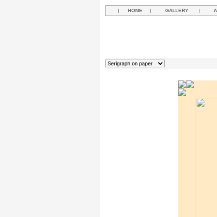
|
HOME
|
GALLERY
|
A