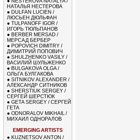
●
NESTEROVA NATALYA /
НАТАЛЬЯ НЕСТЕРОВА
●
DULFAN LUCIEN /
ЛЮСЬЕН ДЮЛЬФАН
●
TULPANOFF IGOR /
ИГОРЬ ТЮЛЬПАНОВ
●
BERBER MERSAD /
МЕРСАД БЕРБЕР
●
POPOVICH DIMITRY /
ДИМИТРИЙ ПОПОВИЧ
●
SHULZHENKO VASILY /
ВАСИЛИЙ ШУЛЬЖЕНКО
●
BULGAKOVA OLGA /
ОЛЬГА БУЛГАКОВА
●
SITNIKOV ALEXANDER /
АЛЕКСАНДР СИТНИКОВ
●
SHERSTIUK SERGEY /
СЕРГЕЙ ШЕРСТЮК
●
GETA SERGEY / СЕРГЕЙ
ГЕТА
●
ODNORALOV MIKHAIL /
МИХАИЛ ОДНОРАЛОВ
EMERGING ARTISTS
●
KUZNETSOV ANTON /