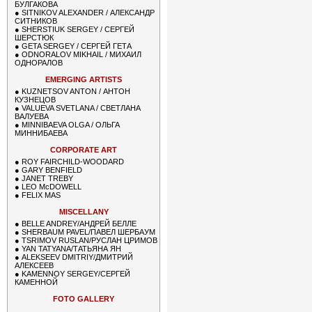
БУЛГАКОВА
●
SITNIKOV ALEXANDER / АЛЕКСАНДР
СИТНИКОВ
●
SHERSTIUK SERGEY / СЕРГЕЙ
ШЕРСТЮК
●
GETA SERGEY / СЕРГЕЙ ГЕТА
●
ODNORALOV MIKHAIL / МИХАИЛ
ОДНОРАЛОВ
EMERGING ARTISTS
●
KUZNETSOV ANTON / АНТОН
КУЗНЕЦОВ
●
VALUEVA SVETLANA / СВЕТЛАНА
ВАЛУЕВА
●
MINNIBAEVA OLGA / ОЛЬГА
МИННИБАЕВА
CORPORATE ART
●
ROY FAIRCHILD-WOODARD
●
GARY BENFIELD
●
JANET TREBY
●
LEO McDOWELL
●
FELIX MAS
MISCELLANY
●
BELLE ANDREY/АНДРЕЙ БЕЛЛЕ
●
SHERBAUM PAVEL/ПАВЕЛ ШЕРБАУМ
●
TSRIMOV RUSLAN/РУСЛАН ЦРИМОВ
●
YAN TATYANA/ТАТЬЯНА ЯН
●
ALEKSEEV DMITRIY/ДМИТРИЙ
АЛЕКСЕЕВ
●
KAMENNOY SERGEY/СЕРГЕЙ
КАМЕННОЙ
FOTO GALLERY