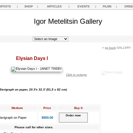
ARTISTS
|
SHOP
|
ARTICLES
|
EVENTS
|
FILMS
|
ORDE
Igor Metelitsin Gallery
«
go back
GALLERY
Elysian Days I
Click to enlarge
Serigraph on paper, 20.3'x 32.3' (51,5 x 82 cm)
Medium
Price
Buy It
Order now
Serigraph on Paper
$900.00
Please call for other sizes.