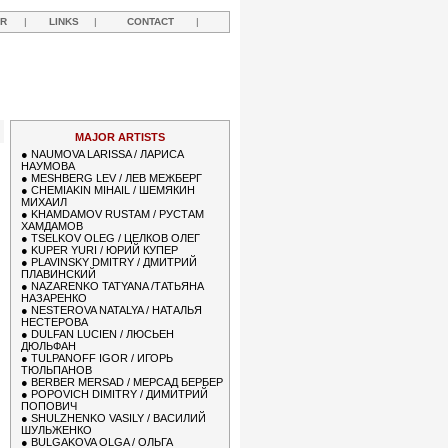
R
|
LINKS
|
CONTACT
|
MAJOR ARTISTS
●
NAUMOVA LARISSA / ЛАРИСА
НАУМОВА
●
MESHBERG LEV / ЛЕВ МЕЖБЕРГ
●
CHEMIAKIN MIHAIL / ШЕМЯКИН
МИХАИЛ
●
KHAMDAMOV RUSTAM / РУСТАМ
ХАМДАМОВ
●
TSELKOV OLEG / ЦЕЛКОВ ОЛЕГ
●
KUPER YURI / ЮРИЙ КУПЕР
●
PLAVINSKY DMITRY / ДМИТРИЙ
ПЛАВИНСКИЙ
●
NAZARENKO TATYANA /ТАТЬЯНА
НАЗАРЕНКО
●
NESTEROVA NATALYA / НАТАЛЬЯ
НЕСТЕРОВА
●
DULFAN LUCIEN / ЛЮСЬЕН
ДЮЛЬФАН
●
TULPANOFF IGOR / ИГОРЬ
ТЮЛЬПАНОВ
●
BERBER MERSAD / МЕРСАД БЕРБЕР
●
POPOVICH DIMITRY / ДИМИТРИЙ
ПОПОВИЧ
●
SHULZHENKO VASILY / ВАСИЛИЙ
ШУЛЬЖЕНКО
●
BULGAKOVA OLGA / ОЛЬГА