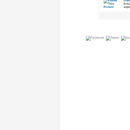
Fram
Enha
aspe