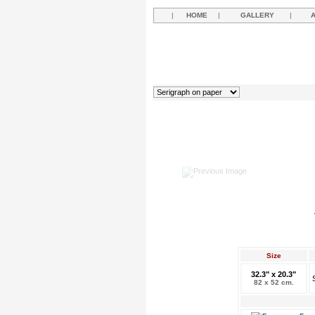
|
HOME
|
GALLERY
|
Size
32.3" x 20.3"
82 x 52 cm.