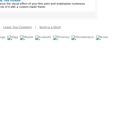
e This Picture!
nce the visual effect of your fine print and emphasize numerous
cts of it with a custom made frame.
Leave Your Comment
|
Send to a friend