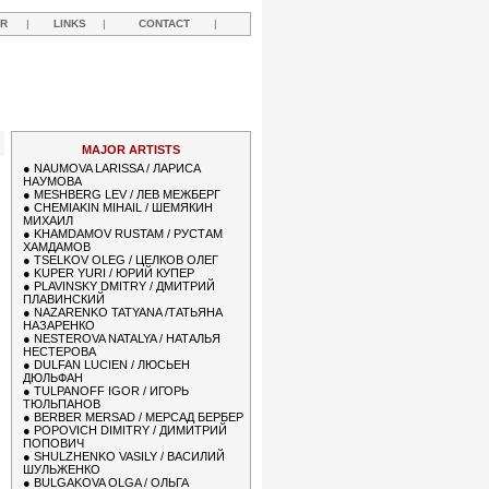
R
|
LINKS
|
CONTACT
|
MAJOR ARTISTS
●
NAUMOVA LARISSA / ЛАРИСА
НАУМОВА
●
MESHBERG LEV / ЛЕВ МЕЖБЕРГ
●
CHEMIAKIN MIHAIL / ШЕМЯКИН
МИХАИЛ
●
KHAMDAMOV RUSTAM / РУСТАМ
ХАМДАМОВ
●
TSELKOV OLEG / ЦЕЛКОВ ОЛЕГ
●
KUPER YURI / ЮРИЙ КУПЕР
●
PLAVINSKY DMITRY / ДМИТРИЙ
ПЛАВИНСКИЙ
●
NAZARENKO TATYANA /ТАТЬЯНА
НАЗАРЕНКО
●
NESTEROVA NATALYA / НАТАЛЬЯ
НЕСТЕРОВА
●
DULFAN LUCIEN / ЛЮСЬЕН
ДЮЛЬФАН
●
TULPANOFF IGOR / ИГОРЬ
ТЮЛЬПАНОВ
●
BERBER MERSAD / МЕРСАД БЕРБЕР
●
POPOVICH DIMITRY / ДИМИТРИЙ
ПОПОВИЧ
●
SHULZHENKO VASILY / ВАСИЛИЙ
ШУЛЬЖЕНКО
●
BULGAKOVA OLGA / ОЛЬГА