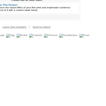
e This Picture!
nce the visual effect of your fine print and emphasize numerous
cts of it with a custom made frame.
Leave Your Comment
|
Send to a friend