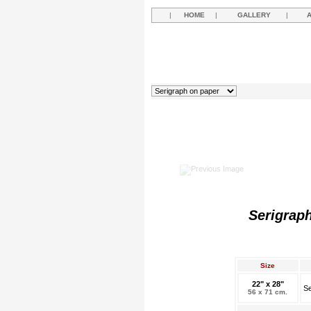
|
HOME
|
GALLERY
|
Serigraph
Size
22" x 28"
Se
56 x 71 cm.