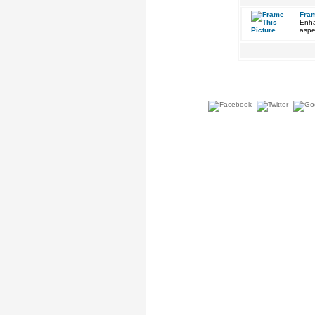
Fram
Enha
aspe