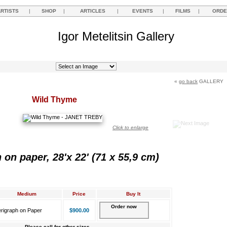
ARTISTS
|
SHOP
|
ARTICLES
|
EVENTS
|
FILMS
|
ORDE
Igor Metelitsin Gallery
«
go back
GALLERY
Wild Thyme
Click to enlarge
 on paper, 28'x 22' (71 x 55,9 cm)
Medium
Price
Buy It
Order now
rigraph on Paper
$900.00
Please call for other sizes.