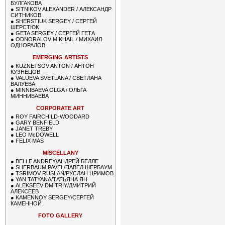
БУЛГАКОВА
●
SITNIKOV ALEXANDER / АЛЕКСАНДР
СИТНИКОВ
●
SHERSTIUK SERGEY / СЕРГЕЙ
ШЕРСТЮК
●
GETA SERGEY / СЕРГЕЙ ГЕТА
●
ODNORALOV MIKHAIL / МИХАИЛ
ОДНОРАЛОВ
EMERGING ARTISTS
●
KUZNETSOV ANTON / АНТОН
КУЗНЕЦОВ
●
VALUEVA SVETLANA / СВЕТЛАНА
ВАЛУЕВА
●
MINNIBAEVA OLGA / ОЛЬГА
МИННИБАЕВА
CORPORATE ART
●
ROY FAIRCHILD-WOODARD
●
GARY BENFIELD
●
JANET TREBY
●
LEO McDOWELL
●
FELIX MAS
MISCELLANY
●
BELLE ANDREY/АНДРЕЙ БЕЛЛЕ
●
SHERBAUM PAVEL/ПАВЕЛ ШЕРБАУМ
●
TSRIMOV RUSLAN/РУСЛАН ЦРИМОВ
●
YAN TATYANA/ТАТЬЯНА ЯН
●
ALEKSEEV DMITRIY/ДМИТРИЙ
АЛЕКСЕЕВ
●
KAMENNOY SERGEY/СЕРГЕЙ
КАМЕННОЙ
FOTO GALLERY