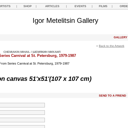
ARTISTS
|
SHOP
|
ARTICLES
|
EVENTS
|
FILMS
|
ORDE
Igor Metelitsin Gallery
GALLER
«
Back to the Artwork
CHEMIAKIN MIHAIL / ШЕМЯКИН МИХАИЛ
eries Carnival at St. Petersburg, 1979-1987
 on canvas 51'x51'(107 x 107 cm)
SEND TO A FRIEND