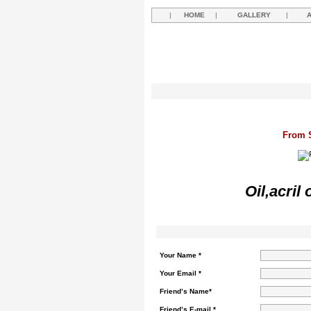
|
HOME
|
GALLERY
|
From S
Oil,acril
Your Name *
Your Email *
Friend’s Name*
Friend’s E-mail *