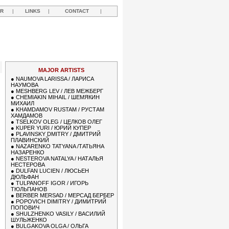
R
|
LINKS
|
CONTACT
|
Y
MAJOR ARTISTS
●
NAUMOVA LARISSA / ЛАРИСА
НАУМОВА
●
MESHBERG LEV / ЛЕВ МЕЖБЕРГ
●
CHEMIAKIN MIHAIL / ШЕМЯКИН
МИХАИЛ
●
KHAMDAMOV RUSTAM / РУСТАМ
ХАМДАМОВ
●
TSELKOV OLEG / ЦЕЛКОВ ОЛЕГ
●
KUPER YURI / ЮРИЙ КУПЕР
●
PLAVINSKY DMITRY / ДМИТРИЙ
ПЛАВИНСКИЙ
●
NAZARENKO TATYANA /ТАТЬЯНА
НАЗАРЕНКО
●
NESTEROVA NATALYA / НАТАЛЬЯ
НЕСТЕРОВА
●
DULFAN LUCIEN / ЛЮСЬЕН
ДЮЛЬФАН
●
TULPANOFF IGOR / ИГОРЬ
ТЮЛЬПАНОВ
●
BERBER MERSAD / МЕРСАД БЕРБЕР
●
POPOVICH DIMITRY / ДИМИТРИЙ
ПОПОВИЧ
●
SHULZHENKO VASILY / ВАСИЛИЙ
ШУЛЬЖЕНКО
●
BULGAKOVA OLGA / ОЛЬГА