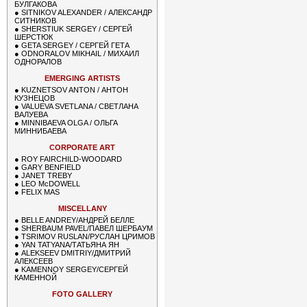
БУЛГАКОВА
●
SITNIKOV ALEXANDER / АЛЕКСАНДР
СИТНИКОВ
●
SHERSTIUK SERGEY / СЕРГЕЙ
ШЕРСТЮК
●
GETA SERGEY / СЕРГЕЙ ГЕТА
●
ODNORALOV MIKHAIL / МИХАИЛ
ОДНОРАЛОВ
EMERGING ARTISTS
●
KUZNETSOV ANTON / АНТОН
КУЗНЕЦОВ
●
VALUEVA SVETLANA / СВЕТЛАНА
ВАЛУЕВА
●
MINNIBAEVA OLGA / ОЛЬГА
МИННИБАЕВА
CORPORATE ART
●
ROY FAIRCHILD-WOODARD
●
GARY BENFIELD
●
JANET TREBY
●
LEO McDOWELL
●
FELIX MAS
MISCELLANY
●
BELLE ANDREY/АНДРЕЙ БЕЛЛЕ
●
SHERBAUM PAVEL/ПАВЕЛ ШЕРБАУМ
●
TSRIMOV RUSLAN/РУСЛАН ЦРИМОВ
●
YAN TATYANA/ТАТЬЯНА ЯН
●
ALEKSEEV DMITRIY/ДМИТРИЙ
АЛЕКСЕЕВ
●
KAMENNOY SERGEY/СЕРГЕЙ
КАМЕННОЙ
FOTO GALLERY