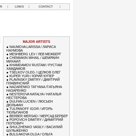
R
|
LINKS
|
CONTACT
|
Y
MAJOR ARTISTS
●
NAUMOVA LARISSA / ЛАРИСА
НАУМОВА
●
MESHBERG LEV / ЛЕВ МЕЖБЕРГ
●
CHEMIAKIN MIHAIL / ШЕМЯКИН
МИХАИЛ
●
KHAMDAMOV RUSTAM / РУСТАМ
ХАМДАМОВ
●
TSELKOV OLEG / ЦЕЛКОВ ОЛЕГ
●
KUPER YURI / ЮРИЙ КУПЕР
●
PLAVINSKY DMITRY / ДМИТРИЙ
ПЛАВИНСКИЙ
●
NAZARENKO TATYANA /ТАТЬЯНА
НАЗАРЕНКО
●
NESTEROVA NATALYA / НАТАЛЬЯ
НЕСТЕРОВА
●
DULFAN LUCIEN / ЛЮСЬЕН
ДЮЛЬФАН
●
TULPANOFF IGOR / ИГОРЬ
ТЮЛЬПАНОВ
●
BERBER MERSAD / МЕРСАД БЕРБЕР
●
POPOVICH DIMITRY / ДИМИТРИЙ
ПОПОВИЧ
●
SHULZHENKO VASILY / ВАСИЛИЙ
ШУЛЬЖЕНКО
●
BULGAKOVA OLGA / ОЛЬГА