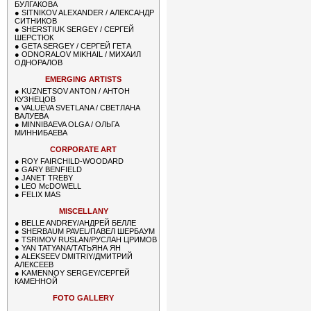
БУЛГАКОВА
●
SITNIKOV ALEXANDER / АЛЕКСАНДР
СИТНИКОВ
●
SHERSTIUK SERGEY / СЕРГЕЙ
ШЕРСТЮК
●
GETA SERGEY / СЕРГЕЙ ГЕТА
●
ODNORALOV MIKHAIL / МИХАИЛ
ОДНОРАЛОВ
EMERGING ARTISTS
●
KUZNETSOV ANTON / АНТОН
КУЗНЕЦОВ
●
VALUEVA SVETLANA / СВЕТЛАНА
ВАЛУЕВА
●
MINNIBAEVA OLGA / ОЛЬГА
МИННИБАЕВА
CORPORATE ART
●
ROY FAIRCHILD-WOODARD
●
GARY BENFIELD
●
JANET TREBY
●
LEO McDOWELL
●
FELIX MAS
MISCELLANY
●
BELLE ANDREY/АНДРЕЙ БЕЛЛЕ
●
SHERBAUM PAVEL/ПАВЕЛ ШЕРБАУМ
●
TSRIMOV RUSLAN/РУСЛАН ЦРИМОВ
●
YAN TATYANA/ТАТЬЯНА ЯН
●
ALEKSEEV DMITRIY/ДМИТРИЙ
АЛЕКСЕЕВ
●
KAMENNOY SERGEY/СЕРГЕЙ
КАМЕННОЙ
FOTO GALLERY