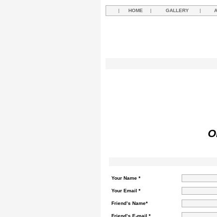
|
HOME
|
GALLERY
|
O
Your Name *
Your Email *
Friend’s Name*
Friend’s E-mail *