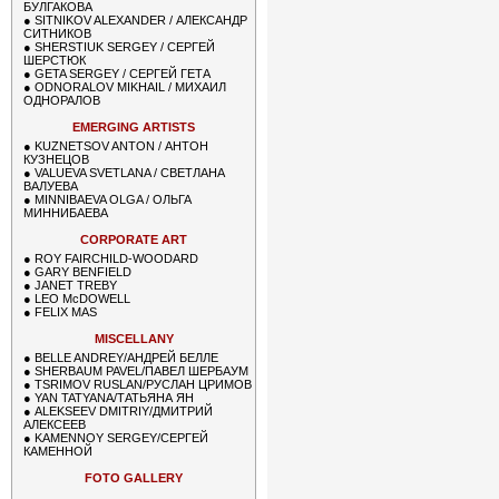
БУЛГАКОВА
●
SITNIKOV ALEXANDER / АЛЕКСАНДР
СИТНИКОВ
●
SHERSTIUK SERGEY / СЕРГЕЙ
ШЕРСТЮК
●
GETA SERGEY / СЕРГЕЙ ГЕТА
●
ODNORALOV MIKHAIL / МИХАИЛ
ОДНОРАЛОВ
EMERGING ARTISTS
●
KUZNETSOV ANTON / АНТОН
КУЗНЕЦОВ
●
VALUEVA SVETLANA / СВЕТЛАНА
ВАЛУЕВА
●
MINNIBAEVA OLGA / ОЛЬГА
МИННИБАЕВА
CORPORATE ART
●
ROY FAIRCHILD-WOODARD
●
GARY BENFIELD
●
JANET TREBY
●
LEO McDOWELL
●
FELIX MAS
MISCELLANY
●
BELLE ANDREY/АНДРЕЙ БЕЛЛЕ
●
SHERBAUM PAVEL/ПАВЕЛ ШЕРБАУМ
●
TSRIMOV RUSLAN/РУСЛАН ЦРИМОВ
●
YAN TATYANA/ТАТЬЯНА ЯН
●
ALEKSEEV DMITRIY/ДМИТРИЙ
АЛЕКСЕЕВ
●
KAMENNOY SERGEY/СЕРГЕЙ
КАМЕННОЙ
FOTO GALLERY