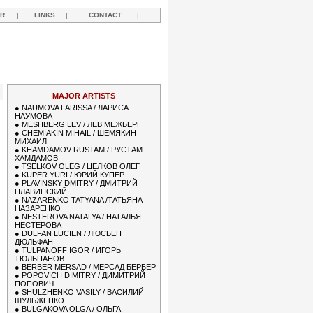
R
|
LINKS
|
CONTACT
|
Y
MAJOR ARTISTS
●
NAUMOVA LARISSA / ЛАРИСА
НАУМОВА
●
MESHBERG LEV / ЛЕВ МЕЖБЕРГ
●
CHEMIAKIN MIHAIL / ШЕМЯКИН
МИХАИЛ
●
KHAMDAMOV RUSTAM / РУСТАМ
ХАМДАМОВ
●
TSELKOV OLEG / ЦЕЛКОВ ОЛЕГ
●
KUPER YURI / ЮРИЙ КУПЕР
●
PLAVINSKY DMITRY / ДМИТРИЙ
ПЛАВИНСКИЙ
●
NAZARENKO TATYANA /ТАТЬЯНА
НАЗАРЕНКО
●
NESTEROVA NATALYA / НАТАЛЬЯ
НЕСТЕРОВА
●
DULFAN LUCIEN / ЛЮСЬЕН
ДЮЛЬФАН
●
TULPANOFF IGOR / ИГОРЬ
ТЮЛЬПАНОВ
●
BERBER MERSAD / МЕРСАД БЕРБЕР
●
POPOVICH DIMITRY / ДИМИТРИЙ
ПОПОВИЧ
●
SHULZHENKO VASILY / ВАСИЛИЙ
ШУЛЬЖЕНКО
●
BULGAKOVA OLGA / ОЛЬГА