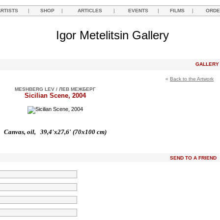
ARTISTS
|
SHOP
|
ARTICLES
|
EVENTS
|
FILMS
|
ORDE
Igor Metelitsin Gallery
GALLER
«
Back to the Artwork
MESHBERG LEV / ЛЕВ МЕЖБЕРГ
Sicilian Scene, 2004
Canvas, oil, 39,4'x27,6' (70x100 cm)
SEND TO A FRIEND