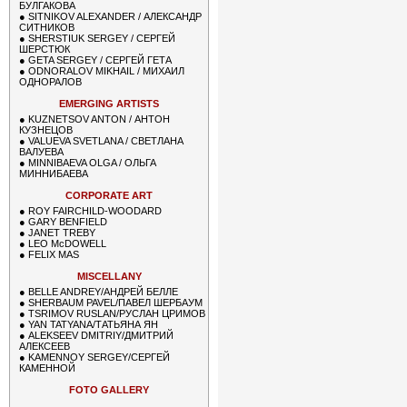
БУЛГАКОВА
●
SITNIKOV ALEXANDER / АЛЕКСАНДР
СИТНИКОВ
●
SHERSTIUK SERGEY / СЕРГЕЙ
ШЕРСТЮК
●
GETA SERGEY / СЕРГЕЙ ГЕТА
●
ODNORALOV MIKHAIL / МИХАИЛ
ОДНОРАЛОВ
EMERGING ARTISTS
●
KUZNETSOV ANTON / АНТОН
КУЗНЕЦОВ
●
VALUEVA SVETLANA / СВЕТЛАНА
ВАЛУЕВА
●
MINNIBAEVA OLGA / ОЛЬГА
МИННИБАЕВА
CORPORATE ART
●
ROY FAIRCHILD-WOODARD
●
GARY BENFIELD
●
JANET TREBY
●
LEO McDOWELL
●
FELIX MAS
MISCELLANY
●
BELLE ANDREY/АНДРЕЙ БЕЛЛЕ
●
SHERBAUM PAVEL/ПАВЕЛ ШЕРБАУМ
●
TSRIMOV RUSLAN/РУСЛАН ЦРИМОВ
●
YAN TATYANA/ТАТЬЯНА ЯН
●
ALEKSEEV DMITRIY/ДМИТРИЙ
АЛЕКСЕЕВ
●
KAMENNOY SERGEY/СЕРГЕЙ
КАМЕННОЙ
FOTO GALLERY