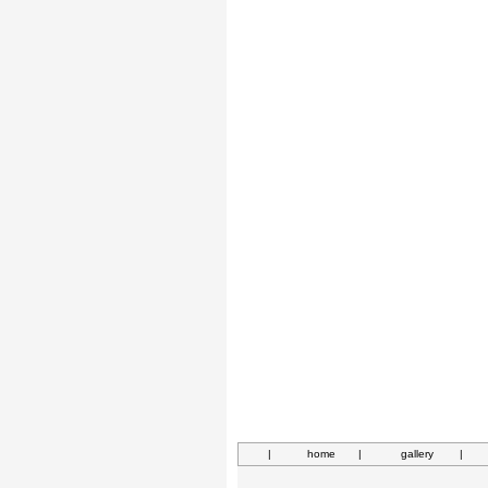
|
home
|
gallery
|