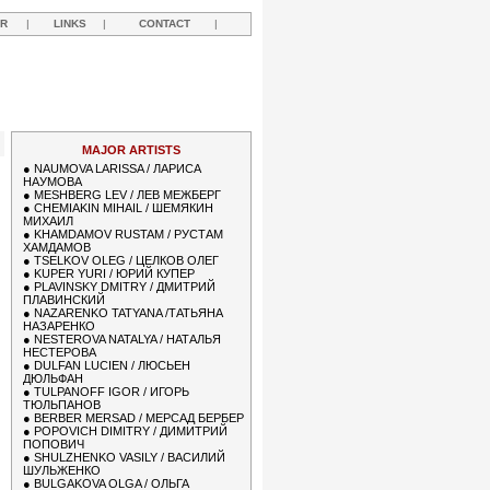
R
|
LINKS
|
CONTACT
|
Y
MAJOR ARTISTS
●
NAUMOVA LARISSA / ЛАРИСА
НАУМОВА
●
MESHBERG LEV / ЛЕВ МЕЖБЕРГ
●
CHEMIAKIN MIHAIL / ШЕМЯКИН
МИХАИЛ
●
KHAMDAMOV RUSTAM / РУСТАМ
ХАМДАМОВ
●
TSELKOV OLEG / ЦЕЛКОВ ОЛЕГ
●
KUPER YURI / ЮРИЙ КУПЕР
●
PLAVINSKY DMITRY / ДМИТРИЙ
ПЛАВИНСКИЙ
●
NAZARENKO TATYANA /ТАТЬЯНА
НАЗАРЕНКО
●
NESTEROVA NATALYA / НАТАЛЬЯ
НЕСТЕРОВА
●
DULFAN LUCIEN / ЛЮСЬЕН
ДЮЛЬФАН
●
TULPANOFF IGOR / ИГОРЬ
ТЮЛЬПАНОВ
●
BERBER MERSAD / МЕРСАД БЕРБЕР
●
POPOVICH DIMITRY / ДИМИТРИЙ
ПОПОВИЧ
●
SHULZHENKO VASILY / ВАСИЛИЙ
ШУЛЬЖЕНКО
●
BULGAKOVA OLGA / ОЛЬГА