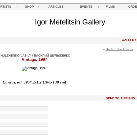
ARTISTS
|
SHOP
|
ARTICLES
|
EVENTS
|
FILMS
|
ORDE
Igor Metelitsin Gallery
GALLER
«
Back to the Artwork
SHULZHENKO VASILY / ВАСИЛИЙ ШУЛЬЖЕНКО
Vintage, 1997
Canvas, oil, 39,4'x51,2'(100x130 cm)
SEND TO A FRIEND