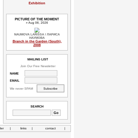
Exhibition
PICTURE OF THE MOMENT
» Aug 06, 2026
NAUMOVA LARISSA / ЛАРИСА
НАУМОВА
Branch in the Garden (South),
2008
MAILING LIST
Join Our Free Newsletter
NAME
EMAIL
We never SPAM
SEARCH
der
|
links
|
contact
|