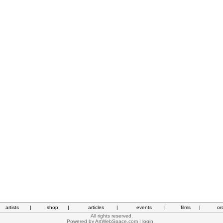
artists
|
shop
|
articles
|
events
|
films
|
or
All rights reserved.
Powered by
ArtWebSpace.com
|
login