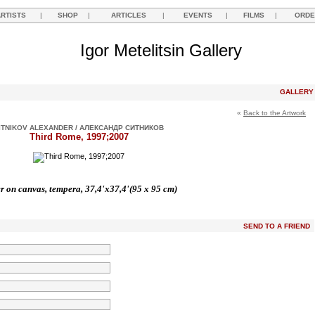
ARTISTS
|
SHOP
|
ARTICLES
|
EVENTS
|
FILMS
|
ORDE
Igor Metelitsin Gallery
GALLER
«
Back to the Artwork
ITNIKOV ALEXANDER / АЛЕКСАНДР СИТНИКОВ
Third Rome, 1997;2007
r on canvas, tempera, 37,4'x37,4'(95 x 95 cm)
SEND TO A FRIEND