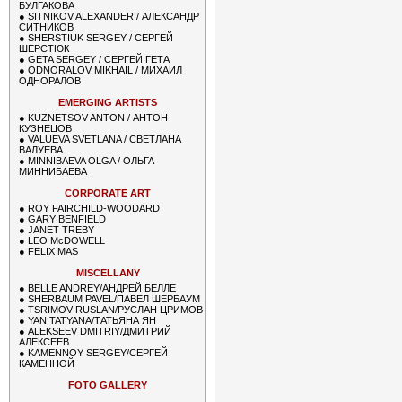
БУЛГАКОВА
●
SITNIKOV ALEXANDER / АЛЕКСАНДР
СИТНИКОВ
●
SHERSTIUK SERGEY / СЕРГЕЙ
ШЕРСТЮК
●
GETA SERGEY / СЕРГЕЙ ГЕТА
●
ODNORALOV MIKHAIL / МИХАИЛ
ОДНОРАЛОВ
EMERGING ARTISTS
●
KUZNETSOV ANTON / АНТОН
КУЗНЕЦОВ
●
VALUEVA SVETLANA / СВЕТЛАНА
ВАЛУЕВА
●
MINNIBAEVA OLGA / ОЛЬГА
МИННИБАЕВА
CORPORATE ART
●
ROY FAIRCHILD-WOODARD
●
GARY BENFIELD
●
JANET TREBY
●
LEO McDOWELL
●
FELIX MAS
MISCELLANY
●
BELLE ANDREY/АНДРЕЙ БЕЛЛЕ
●
SHERBAUM PAVEL/ПАВЕЛ ШЕРБАУМ
●
TSRIMOV RUSLAN/РУСЛАН ЦРИМОВ
●
YAN TATYANA/ТАТЬЯНА ЯН
●
ALEKSEEV DMITRIY/ДМИТРИЙ
АЛЕКСЕЕВ
●
KAMENNOY SERGEY/СЕРГЕЙ
КАМЕННОЙ
FOTO GALLERY