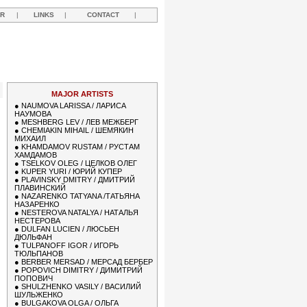
R
|
LINKS
|
CONTACT
|
Y
MAJOR ARTISTS
●
NAUMOVA LARISSA / ЛАРИСА
НАУМОВА
●
MESHBERG LEV / ЛЕВ МЕЖБЕРГ
●
CHEMIAKIN MIHAIL / ШЕМЯКИН
МИХАИЛ
●
KHAMDAMOV RUSTAM / РУСТАМ
ХАМДАМОВ
●
TSELKOV OLEG / ЦЕЛКОВ ОЛЕГ
●
KUPER YURI / ЮРИЙ КУПЕР
●
PLAVINSKY DMITRY / ДМИТРИЙ
ПЛАВИНСКИЙ
●
NAZARENKO TATYANA /ТАТЬЯНА
НАЗАРЕНКО
●
NESTEROVA NATALYA / НАТАЛЬЯ
НЕСТЕРОВА
●
DULFAN LUCIEN / ЛЮСЬЕН
ДЮЛЬФАН
●
TULPANOFF IGOR / ИГОРЬ
ТЮЛЬПАНОВ
●
BERBER MERSAD / МЕРСАД БЕРБЕР
●
POPOVICH DIMITRY / ДИМИТРИЙ
ПОПОВИЧ
●
SHULZHENKO VASILY / ВАСИЛИЙ
ШУЛЬЖЕНКО
●
BULGAKOVA OLGA / ОЛЬГА