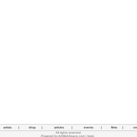
artists
|
shop
|
articles
|
events
|
films
|
or
All rights reserved.
Powered by
ArtWebSpace.com
|
login