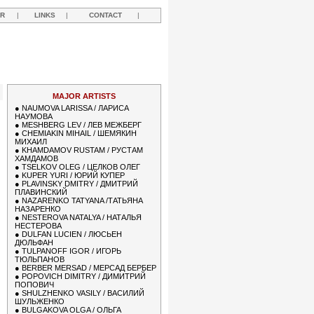
R
|
LINKS
|
CONTACT
|
Y
MAJOR ARTISTS
●
NAUMOVA LARISSA / ЛАРИСА
НАУМОВА
●
MESHBERG LEV / ЛЕВ МЕЖБЕРГ
●
CHEMIAKIN MIHAIL / ШЕМЯКИН
МИХАИЛ
●
KHAMDAMOV RUSTAM / РУСТАМ
ХАМДАМОВ
●
TSELKOV OLEG / ЦЕЛКОВ ОЛЕГ
●
KUPER YURI / ЮРИЙ КУПЕР
●
PLAVINSKY DMITRY / ДМИТРИЙ
ПЛАВИНСКИЙ
●
NAZARENKO TATYANA /ТАТЬЯНА
НАЗАРЕНКО
●
NESTEROVA NATALYA / НАТАЛЬЯ
НЕСТЕРОВА
●
DULFAN LUCIEN / ЛЮСЬЕН
ДЮЛЬФАН
●
TULPANOFF IGOR / ИГОРЬ
ТЮЛЬПАНОВ
●
BERBER MERSAD / МЕРСАД БЕРБЕР
●
POPOVICH DIMITRY / ДИМИТРИЙ
ПОПОВИЧ
●
SHULZHENKO VASILY / ВАСИЛИЙ
ШУЛЬЖЕНКО
●
BULGAKOVA OLGA / ОЛЬГА