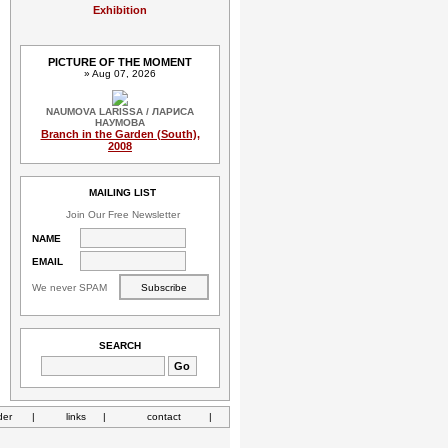
Exhibition
PICTURE OF THE MOMENT
» Aug 07, 2026
NAUMOVA LARISSA / ЛАРИСА
НАУМОВА
Branch in the Garden (South),
2008
MAILING LIST
Join Our Free Newsletter
NAME
EMAIL
We never SPAM
SEARCH
der
|
links
|
contact
|