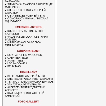
БУЛГАКОВА
●
SITNIKOV ALEXANDER / АЛЕКСАНДР
СИТНИКОВ
●
SHERSTIUK SERGEY / СЕРГЕЙ
ШЕРСТЮК
●
GETA SERGEY / СЕРГЕЙ ГЕТА
●
ODNORALOV MIKHAIL / МИХАИЛ
ОДНОРАЛОВ
EMERGING ARTISTS
●
KUZNETSOV ANTON / АНТОН
КУЗНЕЦОВ
●
VALUEVA SVETLANA / СВЕТЛАНА
ВАЛУЕВА
●
MINNIBAEVA OLGA / ОЛЬГА
МИННИБАЕВА
CORPORATE ART
●
ROY FAIRCHILD-WOODARD
●
GARY BENFIELD
●
JANET TREBY
●
LEO McDOWELL
●
FELIX MAS
MISCELLANY
●
BELLE ANDREY/АНДРЕЙ БЕЛЛЕ
●
SHERBAUM PAVEL/ПАВЕЛ ШЕРБАУМ
●
TSRIMOV RUSLAN/РУСЛАН ЦРИМОВ
●
YAN TATYANA/ТАТЬЯНА ЯН
●
ALEKSEEV DMITRIY/ДМИТРИЙ
АЛЕКСЕЕВ
●
KAMENNOY SERGEY/СЕРГЕЙ
КАМЕННОЙ
FOTO GALLERY