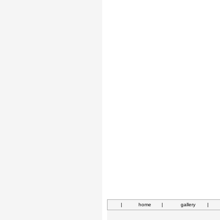
|
home
|
gallery
|