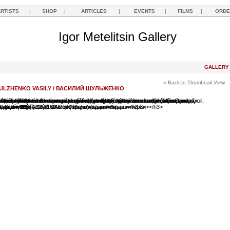
ARTISTS
|
SHOP
|
ARTICLES
|
EVENTS
|
FILMS
|
ORDE
Igor Metelitsin Gallery
GALLER
«
Back to Thumbnail View
ULZHENKO VASILY / ВАСИЛИЙ ШУЛЬЖЕНКО