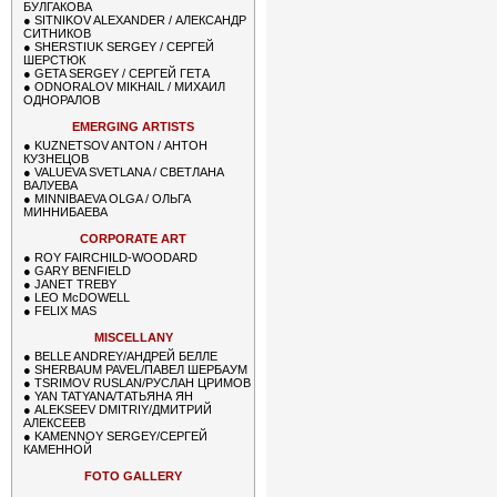
БУЛГАКОВА
●
SITNIKOV ALEXANDER / АЛЕКСАНДР
СИТНИКОВ
●
SHERSTIUK SERGEY / СЕРГЕЙ
ШЕРСТЮК
●
GETA SERGEY / СЕРГЕЙ ГЕТА
●
ODNORALOV MIKHAIL / МИХАИЛ
ОДНОРАЛОВ
EMERGING ARTISTS
●
KUZNETSOV ANTON / АНТОН
КУЗНЕЦОВ
●
VALUEVA SVETLANA / СВЕТЛАНА
ВАЛУЕВА
●
MINNIBAEVA OLGA / ОЛЬГА
МИННИБАЕВА
CORPORATE ART
●
ROY FAIRCHILD-WOODARD
●
GARY BENFIELD
●
JANET TREBY
●
LEO McDOWELL
●
FELIX MAS
MISCELLANY
●
BELLE ANDREY/АНДРЕЙ БЕЛЛЕ
●
SHERBAUM PAVEL/ПАВЕЛ ШЕРБАУМ
●
TSRIMOV RUSLAN/РУСЛАН ЦРИМОВ
●
YAN TATYANA/ТАТЬЯНА ЯН
●
ALEKSEEV DMITRIY/ДМИТРИЙ
АЛЕКСЕЕВ
●
KAMENNOY SERGEY/СЕРГЕЙ
КАМЕННОЙ
FOTO GALLERY