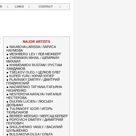
R
|
LINKS
|
CONTACT
|
Y
MAJOR ARTISTS
●
NAUMOVA LARISSA / ЛАРИСА
НАУМОВА
●
MESHBERG LEV / ЛЕВ МЕЖБЕРГ
●
CHEMIAKIN MIHAIL / ШЕМЯКИН
МИХАИЛ
●
KHAMDAMOV RUSTAM / РУСТАМ
ХАМДАМОВ
●
TSELKOV OLEG / ЦЕЛКОВ ОЛЕГ
●
KUPER YURI / ЮРИЙ КУПЕР
●
PLAVINSKY DMITRY / ДМИТРИЙ
ПЛАВИНСКИЙ
●
NAZARENKO TATYANA /ТАТЬЯНА
НАЗАРЕНКО
●
NESTEROVA NATALYA / НАТАЛЬЯ
НЕСТЕРОВА
●
DULFAN LUCIEN / ЛЮСЬЕН
ДЮЛЬФАН
●
TULPANOFF IGOR / ИГОРЬ
ТЮЛЬПАНОВ
●
BERBER MERSAD / МЕРСАД БЕРБЕР
●
POPOVICH DIMITRY / ДИМИТРИЙ
ПОПОВИЧ
●
SHULZHENKO VASILY / ВАСИЛИЙ
ШУЛЬЖЕНКО
●
BULGAKOVA OLGA / ОЛЬГА