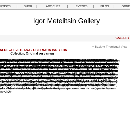
ARTISTS
|
SHOP
|
ARTICLES
|
EVENTS
|
FILMS
|
ORDE
Igor Metelitsin Gallery
GALLER
«
Back to Thumbnail View
ALUEVA SVETLANA / СВЕТЛАНА ВАЛУЕВА
Collection:
Original on canvas