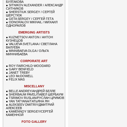
БУЛГАКОВА
●
SITNIKOV ALEXANDER / АЛЕКСАНДР
СИТНИКОВ
●
SHERSTIUK SERGEY / СЕРГЕЙ
ШЕРСТЮК
●
GETA SERGEY / СЕРГЕЙ ГЕТА
●
ODNORALOV MIKHAIL / МИХАИЛ
ОДНОРАЛОВ
EMERGING ARTISTS
●
KUZNETSOV ANTON / АНТОН
КУЗНЕЦОВ
●
VALUEVA SVETLANA / СВЕТЛАНА
ВАЛУЕВА
●
MINNIBAEVA OLGA / ОЛЬГА
МИННИБАЕВА
CORPORATE ART
●
ROY FAIRCHILD-WOODARD
●
GARY BENFIELD
●
JANET TREBY
●
LEO McDOWELL
●
FELIX MAS
MISCELLANY
●
BELLE ANDREY/АНДРЕЙ БЕЛЛЕ
●
SHERBAUM PAVEL/ПАВЕЛ ШЕРБАУМ
●
TSRIMOV RUSLAN/РУСЛАН ЦРИМОВ
●
YAN TATYANA/ТАТЬЯНА ЯН
●
ALEKSEEV DMITRIY/ДМИТРИЙ
АЛЕКСЕЕВ
●
KAMENNOY SERGEY/СЕРГЕЙ
КАМЕННОЙ
FOTO GALLERY