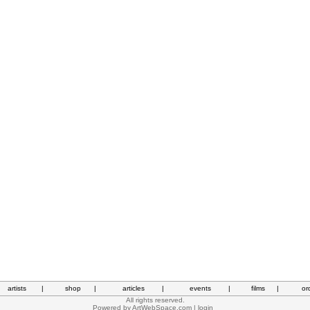
artists
|
shop
|
articles
|
events
|
films
|
or
All rights reserved.
Powered by
ArtWebSpace.com
|
login