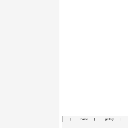
|
home
|
gallery
|