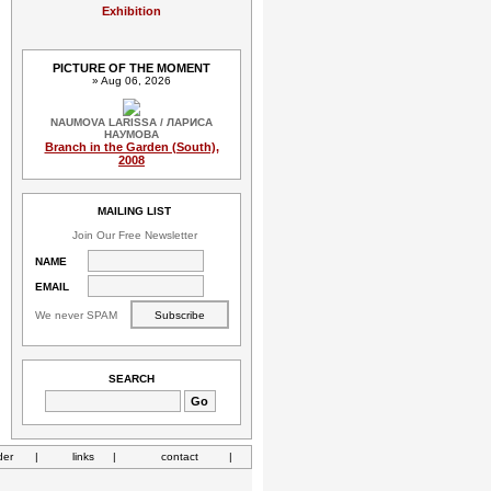
Exhibition
PICTURE OF THE MOMENT
» Aug 06, 2026
NAUMOVA LARISSA / ЛАРИСА
НАУМОВА
Branch in the Garden (South),
2008
MAILING LIST
Join Our Free Newsletter
NAME
EMAIL
We never SPAM
SEARCH
der
|
links
|
contact
|