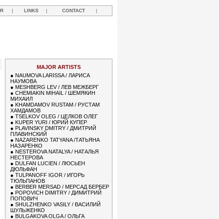
R
|
LINKS
|
CONTACT
|
Y
MAJOR ARTISTS
●
NAUMOVA LARISSA / ЛАРИСА
НАУМОВА
●
MESHBERG LEV / ЛЕВ МЕЖБЕРГ
●
CHEMIAKIN MIHAIL / ШЕМЯКИН
МИХАИЛ
●
KHAMDAMOV RUSTAM / РУСТАМ
ХАМДАМОВ
●
TSELKOV OLEG / ЦЕЛКОВ ОЛЕГ
●
KUPER YURI / ЮРИЙ КУПЕР
●
PLAVINSKY DMITRY / ДМИТРИЙ
ПЛАВИНСКИЙ
●
NAZARENKO TATYANA /ТАТЬЯНА
НАЗАРЕНКО
●
NESTEROVA NATALYA / НАТАЛЬЯ
НЕСТЕРОВА
●
DULFAN LUCIEN / ЛЮСЬЕН
ДЮЛЬФАН
●
TULPANOFF IGOR / ИГОРЬ
ТЮЛЬПАНОВ
●
BERBER MERSAD / МЕРСАД БЕРБЕР
●
POPOVICH DIMITRY / ДИМИТРИЙ
ПОПОВИЧ
●
SHULZHENKO VASILY / ВАСИЛИЙ
ШУЛЬЖЕНКО
●
BULGAKOVA OLGA / ОЛЬГА