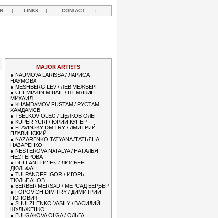
R
|
LINKS
|
CONTACT
|
Y
MAJOR ARTISTS
●
NAUMOVA LARISSA / ЛАРИСА
НАУМОВА
●
MESHBERG LEV / ЛЕВ МЕЖБЕРГ
●
CHEMIAKIN MIHAIL / ШЕМЯКИН
МИХАИЛ
●
KHAMDAMOV RUSTAM / РУСТАМ
ХАМДАМОВ
●
TSELKOV OLEG / ЦЕЛКОВ ОЛЕГ
●
KUPER YURI / ЮРИЙ КУПЕР
●
PLAVINSKY DMITRY / ДМИТРИЙ
ПЛАВИНСКИЙ
●
NAZARENKO TATYANA /ТАТЬЯНА
НАЗАРЕНКО
●
NESTEROVA NATALYA / НАТАЛЬЯ
НЕСТЕРОВА
●
DULFAN LUCIEN / ЛЮСЬЕН
ДЮЛЬФАН
●
TULPANOFF IGOR / ИГОРЬ
ТЮЛЬПАНОВ
●
BERBER MERSAD / МЕРСАД БЕРБЕР
●
POPOVICH DIMITRY / ДИМИТРИЙ
ПОПОВИЧ
●
SHULZHENKO VASILY / ВАСИЛИЙ
ШУЛЬЖЕНКО
●
BULGAKOVA OLGA / ОЛЬГА