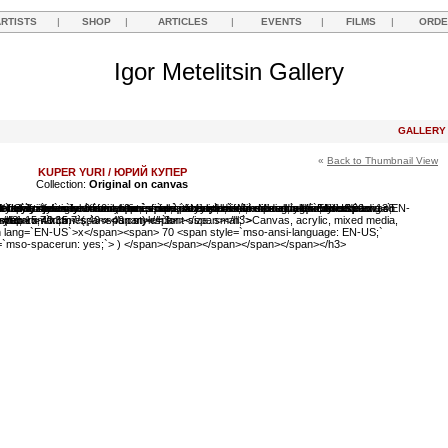
ARTISTS
|
SHOP
|
ARTICLES
|
EVENTS
|
FILMS
|
ORDE
Igor Metelitsin Gallery
GALLER
«
Back to Thumbnail View
KUPER YURI / ЮРИЙ КУПЕР
Collection:
Original on canvas