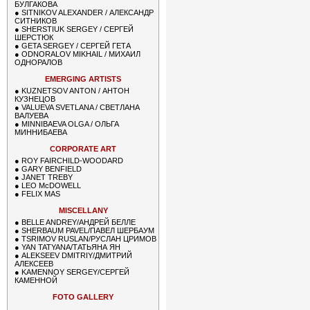
БУЛГАКОВА
●
SITNIKOV ALEXANDER / АЛЕКСАНДР
СИТНИКОВ
●
SHERSTIUK SERGEY / СЕРГЕЙ
ШЕРСТЮК
●
GETA SERGEY / СЕРГЕЙ ГЕТА
●
ODNORALOV MIKHAIL / МИХАИЛ
ОДНОРАЛОВ
EMERGING ARTISTS
●
KUZNETSOV ANTON / АНТОН
КУЗНЕЦОВ
●
VALUEVA SVETLANA / СВЕТЛАНА
ВАЛУЕВА
●
MINNIBAEVA OLGA / ОЛЬГА
МИННИБАЕВА
CORPORATE ART
●
ROY FAIRCHILD-WOODARD
●
GARY BENFIELD
●
JANET TREBY
●
LEO McDOWELL
●
FELIX MAS
MISCELLANY
●
BELLE ANDREY/АНДРЕЙ БЕЛЛЕ
●
SHERBAUM PAVEL/ПАВЕЛ ШЕРБАУМ
●
TSRIMOV RUSLAN/РУСЛАН ЦРИМОВ
●
YAN TATYANA/ТАТЬЯНА ЯН
●
ALEKSEEV DMITRIY/ДМИТРИЙ
АЛЕКСЕЕВ
●
KAMENNOY SERGEY/СЕРГЕЙ
КАМЕННОЙ
FOTO GALLERY