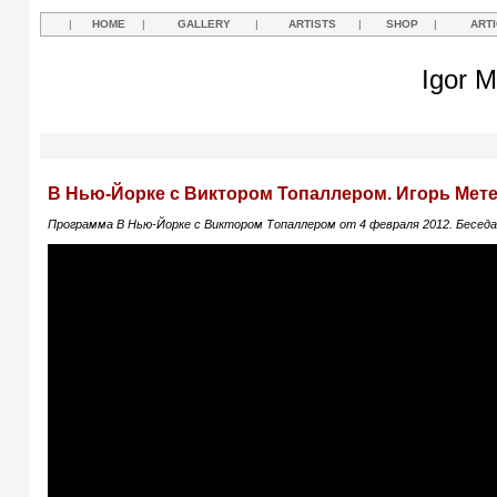
|
HOME
|
GALLERY
|
ARTISTS
|
SHOP
|
ART
Igor M
В Нью-Йорке с Виктором Топаллером. Игорь Мете
Программа В Нью-Йорке с Виктором Топаллером от 4 февраля 2012. Бесед