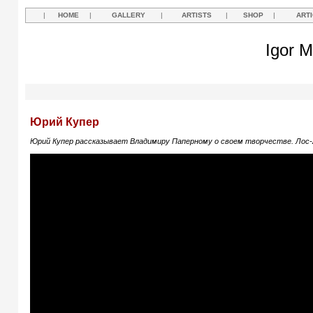
|
HOME
|
GALLERY
|
ARTISTS
|
SHOP
|
ART
Igor M
Юрий Купер
Юрий Купер рассказывает Владимиру Паперному о своем творчестве. Лос-А