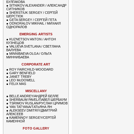
БУЛГАКОВА
●
SITNIKOV ALEXANDER / АЛЕКСАНДР
СИТНИКОВ
●
SHERSTIUK SERGEY / СЕРГЕЙ
ШЕРСТЮК
●
GETA SERGEY / СЕРГЕЙ ГЕТА
●
ODNORALOV MIKHAIL / МИХАИЛ
ОДНОРАЛОВ
EMERGING ARTISTS
●
KUZNETSOV ANTON / АНТОН
КУЗНЕЦОВ
●
VALUEVA SVETLANA / СВЕТЛАНА
ВАЛУЕВА
●
MINNIBAEVA OLGA / ОЛЬГА
МИННИБАЕВА
CORPORATE ART
●
ROY FAIRCHILD-WOODARD
●
GARY BENFIELD
●
JANET TREBY
●
LEO McDOWELL
●
FELIX MAS
MISCELLANY
●
BELLE ANDREY/АНДРЕЙ БЕЛЛЕ
●
SHERBAUM PAVEL/ПАВЕЛ ШЕРБАУМ
●
TSRIMOV RUSLAN/РУСЛАН ЦРИМОВ
●
YAN TATYANA/ТАТЬЯНА ЯН
●
ALEKSEEV DMITRIY/ДМИТРИЙ
АЛЕКСЕЕВ
●
KAMENNOY SERGEY/СЕРГЕЙ
КАМЕННОЙ
FOTO GALLERY