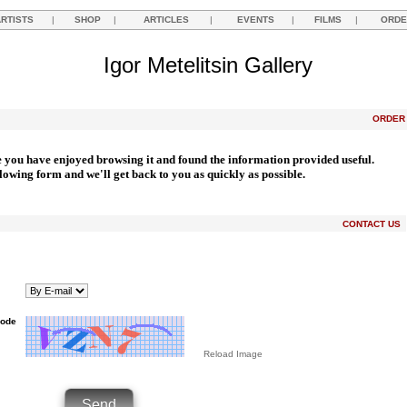
ARTISTS
|
SHOP
|
ARTICLES
|
EVENTS
|
FILMS
|
ORDE
Igor Metelitsin Gallery
ORDE
e you have enjoyed browsing it and found the information provided useful.
llowing form and we'll get back to you as quickly as possible.
CONTACT US
Code
Reload Image