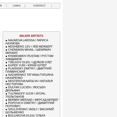
R
|
LINKS
|
CONTACT
|
R
MAJOR ARTISTS
●
NAUMOVA LARISSA / ЛАРИСА
НАУМОВА
●
MESHBERG LEV / ЛЕВ МЕЖБЕРГ
●
CHEMIAKIN MIHAIL / ШЕМЯКИН
МИХАИЛ
●
KHAMDAMOV RUSTAM / РУСТАМ
ХАМДАМОВ
●
TSELKOV OLEG / ЦЕЛКОВ ОЛЕГ
●
KUPER YURI / ЮРИЙ КУПЕР
●
PLAVINSKY DMITRY / ДМИТРИЙ
ПЛАВИНСКИЙ
●
NAZARENKO TATYANA /ТАТЬЯНА
НАЗАРЕНКО
●
NESTEROVA NATALYA / НАТАЛЬЯ
НЕСТЕРОВА
●
DULFAN LUCIEN / ЛЮСЬЕН
ДЮЛЬФАН
●
TULPANOFF IGOR / ИГОРЬ
ТЮЛЬПАНОВ
●
BERBER MERSAD / МЕРСАД БЕРБЕР
●
POPOVICH DIMITRY / ДИМИТРИЙ
ПОПОВИЧ
●
SHULZHENKO VASILY / ВАСИЛИЙ
ШУЛЬЖЕНКО
●
BULGAKOVA OLGA / ОЛЬГА