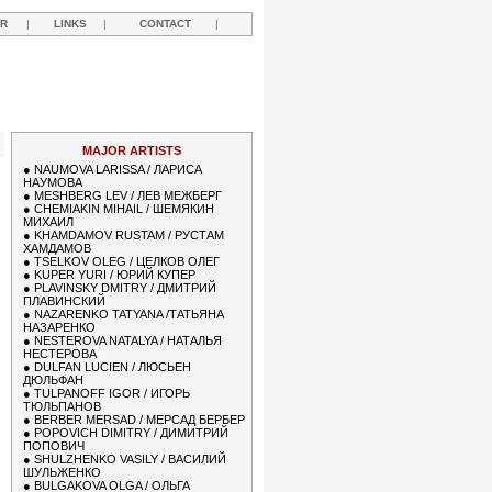
R
|
LINKS
|
CONTACT
|
R
MAJOR ARTISTS
●
NAUMOVA LARISSA / ЛАРИСА
НАУМОВА
●
MESHBERG LEV / ЛЕВ МЕЖБЕРГ
●
CHEMIAKIN MIHAIL / ШЕМЯКИН
МИХАИЛ
●
KHAMDAMOV RUSTAM / РУСТАМ
ХАМДАМОВ
●
TSELKOV OLEG / ЦЕЛКОВ ОЛЕГ
●
KUPER YURI / ЮРИЙ КУПЕР
●
PLAVINSKY DMITRY / ДМИТРИЙ
ПЛАВИНСКИЙ
●
NAZARENKO TATYANA /ТАТЬЯНА
НАЗАРЕНКО
●
NESTEROVA NATALYA / НАТАЛЬЯ
НЕСТЕРОВА
●
DULFAN LUCIEN / ЛЮСЬЕН
ДЮЛЬФАН
●
TULPANOFF IGOR / ИГОРЬ
ТЮЛЬПАНОВ
●
BERBER MERSAD / МЕРСАД БЕРБЕР
●
POPOVICH DIMITRY / ДИМИТРИЙ
ПОПОВИЧ
●
SHULZHENKO VASILY / ВАСИЛИЙ
ШУЛЬЖЕНКО
●
BULGAKOVA OLGA / ОЛЬГА