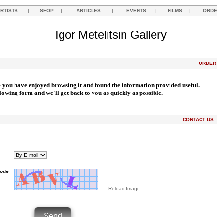
ARTISTS
|
SHOP
|
ARTICLES
|
EVENTS
|
FILMS
|
ORDE
Igor Metelitsin Gallery
ORDE
e you have enjoyed browsing it and found the information provided useful.
llowing form and we'll get back to you as quickly as possible.
CONTACT US
Code
Reload Image