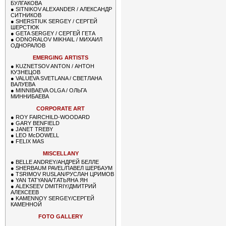
БУЛГАКОВА
●
SITNIKOV ALEXANDER / АЛЕКСАНДР
СИТНИКОВ
●
SHERSTIUK SERGEY / СЕРГЕЙ
ШЕРСТЮК
●
GETA SERGEY / СЕРГЕЙ ГЕТА
●
ODNORALOV MIKHAIL / МИХАИЛ
ОДНОРАЛОВ
EMERGING ARTISTS
●
KUZNETSOV ANTON / АНТОН
КУЗНЕЦОВ
●
VALUEVA SVETLANA / СВЕТЛАНА
ВАЛУЕВА
●
MINNIBAEVA OLGA / ОЛЬГА
МИННИБАЕВА
CORPORATE ART
●
ROY FAIRCHILD-WOODARD
●
GARY BENFIELD
●
JANET TREBY
●
LEO McDOWELL
●
FELIX MAS
MISCELLANY
●
BELLE ANDREY/АНДРЕЙ БЕЛЛЕ
●
SHERBAUM PAVEL/ПАВЕЛ ШЕРБАУМ
●
TSRIMOV RUSLAN/РУСЛАН ЦРИМОВ
●
YAN TATYANA/ТАТЬЯНА ЯН
●
ALEKSEEV DMITRIY/ДМИТРИЙ
АЛЕКСЕЕВ
●
KAMENNOY SERGEY/СЕРГЕЙ
КАМЕННОЙ
FOTO GALLERY