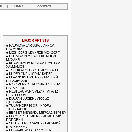
R
|
LINKS
|
CONTACT
|
R
MAJOR ARTISTS
●
NAUMOVA LARISSA / ЛАРИСА
НАУМОВА
●
MESHBERG LEV / ЛЕВ МЕЖБЕРГ
●
CHEMIAKIN MIHAIL / ШЕМЯКИН
МИХАИЛ
●
KHAMDAMOV RUSTAM / РУСТАМ
ХАМДАМОВ
●
TSELKOV OLEG / ЦЕЛКОВ ОЛЕГ
●
KUPER YURI / ЮРИЙ КУПЕР
●
PLAVINSKY DMITRY / ДМИТРИЙ
ПЛАВИНСКИЙ
●
NAZARENKO TATYANA /ТАТЬЯНА
НАЗАРЕНКО
●
NESTEROVA NATALYA / НАТАЛЬЯ
НЕСТЕРОВА
●
DULFAN LUCIEN / ЛЮСЬЕН
ДЮЛЬФАН
●
TULPANOFF IGOR / ИГОРЬ
ТЮЛЬПАНОВ
●
BERBER MERSAD / МЕРСАД БЕРБЕР
●
POPOVICH DIMITRY / ДИМИТРИЙ
ПОПОВИЧ
●
SHULZHENKO VASILY / ВАСИЛИЙ
ШУЛЬЖЕНКО
●
BULGAKOVA OLGA / ОЛЬГА