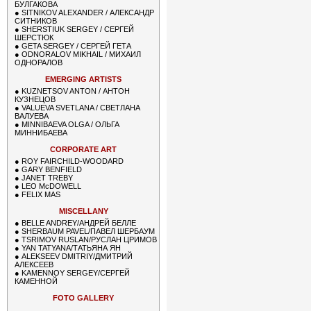
БУЛГАКОВА
●
SITNIKOV ALEXANDER / АЛЕКСАНДР
СИТНИКОВ
●
SHERSTIUK SERGEY / СЕРГЕЙ
ШЕРСТЮК
●
GETA SERGEY / СЕРГЕЙ ГЕТА
●
ODNORALOV MIKHAIL / МИХАИЛ
ОДНОРАЛОВ
EMERGING ARTISTS
●
KUZNETSOV ANTON / АНТОН
КУЗНЕЦОВ
●
VALUEVA SVETLANA / СВЕТЛАНА
ВАЛУЕВА
●
MINNIBAEVA OLGA / ОЛЬГА
МИННИБАЕВА
CORPORATE ART
●
ROY FAIRCHILD-WOODARD
●
GARY BENFIELD
●
JANET TREBY
●
LEO McDOWELL
●
FELIX MAS
MISCELLANY
●
BELLE ANDREY/АНДРЕЙ БЕЛЛЕ
●
SHERBAUM PAVEL/ПАВЕЛ ШЕРБАУМ
●
TSRIMOV RUSLAN/РУСЛАН ЦРИМОВ
●
YAN TATYANA/ТАТЬЯНА ЯН
●
ALEKSEEV DMITRIY/ДМИТРИЙ
АЛЕКСЕЕВ
●
KAMENNOY SERGEY/СЕРГЕЙ
КАМЕННОЙ
FOTO GALLERY