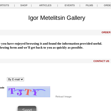
ARTISTS
|
SHOP
|
ARTICLES
|
EVENTS
|
FILMS
|
ORDE
Igor Metelitsin Gallery
ORDE
e you have enjoyed browsing it and found the information provided useful.
llowing form and we'll get back to you as quickly as possible.
CONTACT US
Code
Reload Image