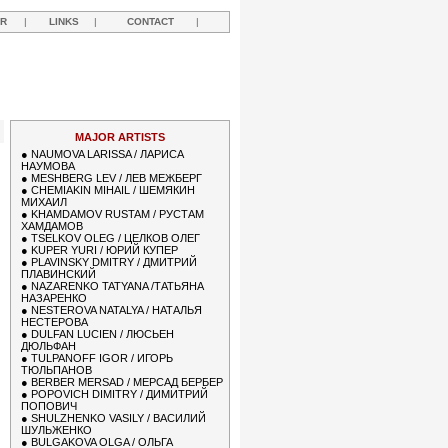
R
|
LINKS
|
CONTACT
|
R
MAJOR ARTISTS
●
NAUMOVA LARISSA / ЛАРИСА
НАУМОВА
●
MESHBERG LEV / ЛЕВ МЕЖБЕРГ
●
CHEMIAKIN MIHAIL / ШЕМЯКИН
МИХАИЛ
●
KHAMDAMOV RUSTAM / РУСТАМ
ХАМДАМОВ
●
TSELKOV OLEG / ЦЕЛКОВ ОЛЕГ
●
KUPER YURI / ЮРИЙ КУПЕР
●
PLAVINSKY DMITRY / ДМИТРИЙ
ПЛАВИНСКИЙ
●
NAZARENKO TATYANA /ТАТЬЯНА
НАЗАРЕНКО
●
NESTEROVA NATALYA / НАТАЛЬЯ
НЕСТЕРОВА
●
DULFAN LUCIEN / ЛЮСЬЕН
ДЮЛЬФАН
●
TULPANOFF IGOR / ИГОРЬ
ТЮЛЬПАНОВ
●
BERBER MERSAD / МЕРСАД БЕРБЕР
●
POPOVICH DIMITRY / ДИМИТРИЙ
ПОПОВИЧ
●
SHULZHENKO VASILY / ВАСИЛИЙ
ШУЛЬЖЕНКО
●
BULGAKOVA OLGA / ОЛЬГА