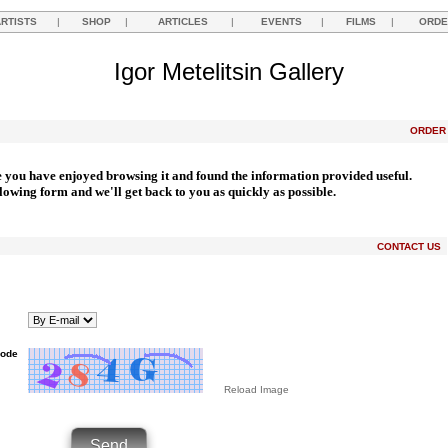
ARTISTS
|
SHOP
|
ARTICLES
|
EVENTS
|
FILMS
|
ORDE
Igor Metelitsin Gallery
ORDE
e you have enjoyed browsing it and found the information provided useful.
llowing form and we'll get back to you as quickly as possible.
CONTACT US
Code
Reload Image