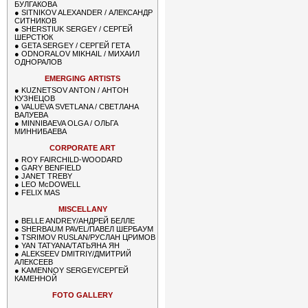
БУЛГАКОВА
●
SITNIKOV ALEXANDER / АЛЕКСАНДР
СИТНИКОВ
●
SHERSTIUK SERGEY / СЕРГЕЙ
ШЕРСТЮК
●
GETA SERGEY / СЕРГЕЙ ГЕТА
●
ODNORALOV MIKHAIL / МИХАИЛ
ОДНОРАЛОВ
EMERGING ARTISTS
●
KUZNETSOV ANTON / АНТОН
КУЗНЕЦОВ
●
VALUEVA SVETLANA / СВЕТЛАНА
ВАЛУЕВА
●
MINNIBAEVA OLGA / ОЛЬГА
МИННИБАЕВА
CORPORATE ART
●
ROY FAIRCHILD-WOODARD
●
GARY BENFIELD
●
JANET TREBY
●
LEO McDOWELL
●
FELIX MAS
MISCELLANY
●
BELLE ANDREY/АНДРЕЙ БЕЛЛЕ
●
SHERBAUM PAVEL/ПАВЕЛ ШЕРБАУМ
●
TSRIMOV RUSLAN/РУСЛАН ЦРИМОВ
●
YAN TATYANA/ТАТЬЯНА ЯН
●
ALEKSEEV DMITRIY/ДМИТРИЙ
АЛЕКСЕЕВ
●
KAMENNOY SERGEY/СЕРГЕЙ
КАМЕННОЙ
FOTO GALLERY