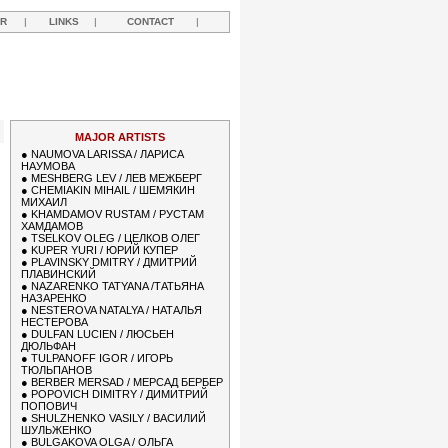
R
|
LINKS
|
CONTACT
|
R
MAJOR ARTISTS
●
NAUMOVA LARISSA / ЛАРИСА
НАУМОВА
●
MESHBERG LEV / ЛЕВ МЕЖБЕРГ
●
CHEMIAKIN MIHAIL / ШЕМЯКИН
МИХАИЛ
●
KHAMDAMOV RUSTAM / РУСТАМ
ХАМДАМОВ
●
TSELKOV OLEG / ЦЕЛКОВ ОЛЕГ
●
KUPER YURI / ЮРИЙ КУПЕР
●
PLAVINSKY DMITRY / ДМИТРИЙ
ПЛАВИНСКИЙ
●
NAZARENKO TATYANA /ТАТЬЯНА
НАЗАРЕНКО
●
NESTEROVA NATALYA / НАТАЛЬЯ
НЕСТЕРОВА
●
DULFAN LUCIEN / ЛЮСЬЕН
ДЮЛЬФАН
●
TULPANOFF IGOR / ИГОРЬ
ТЮЛЬПАНОВ
●
BERBER MERSAD / МЕРСАД БЕРБЕР
●
POPOVICH DIMITRY / ДИМИТРИЙ
ПОПОВИЧ
●
SHULZHENKO VASILY / ВАСИЛИЙ
ШУЛЬЖЕНКО
●
BULGAKOVA OLGA / ОЛЬГА