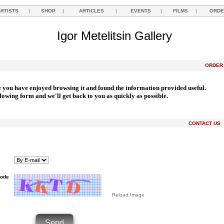
ARTISTS
|
SHOP
|
ARTICLES
|
EVENTS
|
FILMS
|
ORDE
Igor Metelitsin Gallery
ORDE
e you have enjoyed browsing it and found the information provided useful.
llowing form and we'll get back to you as quickly as possible.
CONTACT US
Code
Reload Image