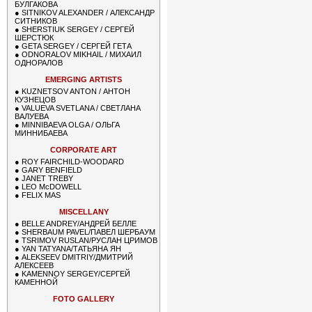
БУЛГАКОВА
●
SITNIKOV ALEXANDER / АЛЕКСАНДР
СИТНИКОВ
●
SHERSTIUK SERGEY / СЕРГЕЙ
ШЕРСТЮК
●
GETA SERGEY / СЕРГЕЙ ГЕТА
●
ODNORALOV MIKHAIL / МИХАИЛ
ОДНОРАЛОВ
EMERGING ARTISTS
●
KUZNETSOV ANTON / АНТОН
КУЗНЕЦОВ
●
VALUEVA SVETLANA / СВЕТЛАНА
ВАЛУЕВА
●
MINNIBAEVA OLGA / ОЛЬГА
МИННИБАЕВА
CORPORATE ART
●
ROY FAIRCHILD-WOODARD
●
GARY BENFIELD
●
JANET TREBY
●
LEO McDOWELL
●
FELIX MAS
MISCELLANY
●
BELLE ANDREY/АНДРЕЙ БЕЛЛЕ
●
SHERBAUM PAVEL/ПАВЕЛ ШЕРБАУМ
●
TSRIMOV RUSLAN/РУСЛАН ЦРИМОВ
●
YAN TATYANA/ТАТЬЯНА ЯН
●
ALEKSEEV DMITRIY/ДМИТРИЙ
АЛЕКСЕЕВ
●
KAMENNOY SERGEY/СЕРГЕЙ
КАМЕННОЙ
FOTO GALLERY