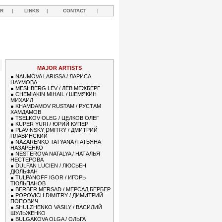
R
|
LINKS
|
CONTACT
|
R
MAJOR ARTISTS
●
NAUMOVA LARISSA / ЛАРИСА
НАУМОВА
●
MESHBERG LEV / ЛЕВ МЕЖБЕРГ
●
CHEMIAKIN MIHAIL / ШЕМЯКИН
МИХАИЛ
●
KHAMDAMOV RUSTAM / РУСТАМ
ХАМДАМОВ
●
TSELKOV OLEG / ЦЕЛКОВ ОЛЕГ
●
KUPER YURI / ЮРИЙ КУПЕР
●
PLAVINSKY DMITRY / ДМИТРИЙ
ПЛАВИНСКИЙ
●
NAZARENKO TATYANA /ТАТЬЯНА
НАЗАРЕНКО
●
NESTEROVA NATALYA / НАТАЛЬЯ
НЕСТЕРОВА
●
DULFAN LUCIEN / ЛЮСЬЕН
ДЮЛЬФАН
●
TULPANOFF IGOR / ИГОРЬ
ТЮЛЬПАНОВ
●
BERBER MERSAD / МЕРСАД БЕРБЕР
●
POPOVICH DIMITRY / ДИМИТРИЙ
ПОПОВИЧ
●
SHULZHENKO VASILY / ВАСИЛИЙ
ШУЛЬЖЕНКО
●
BULGAKOVA OLGA / ОЛЬГА