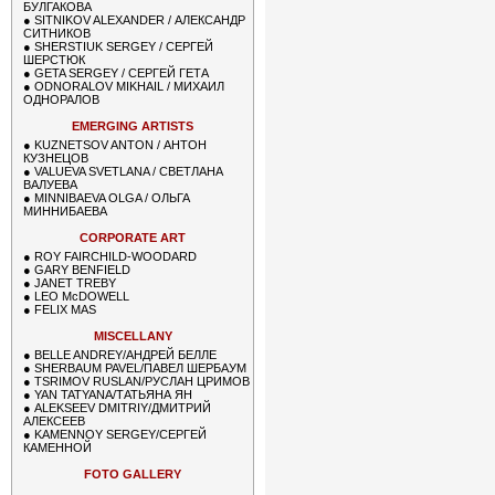
БУЛГАКОВА
●
SITNIKOV ALEXANDER / АЛЕКСАНДР
СИТНИКОВ
●
SHERSTIUK SERGEY / СЕРГЕЙ
ШЕРСТЮК
●
GETA SERGEY / СЕРГЕЙ ГЕТА
●
ODNORALOV MIKHAIL / МИХАИЛ
ОДНОРАЛОВ
EMERGING ARTISTS
●
KUZNETSOV ANTON / АНТОН
КУЗНЕЦОВ
●
VALUEVA SVETLANA / СВЕТЛАНА
ВАЛУЕВА
●
MINNIBAEVA OLGA / ОЛЬГА
МИННИБАЕВА
CORPORATE ART
●
ROY FAIRCHILD-WOODARD
●
GARY BENFIELD
●
JANET TREBY
●
LEO McDOWELL
●
FELIX MAS
MISCELLANY
●
BELLE ANDREY/АНДРЕЙ БЕЛЛЕ
●
SHERBAUM PAVEL/ПАВЕЛ ШЕРБАУМ
●
TSRIMOV RUSLAN/РУСЛАН ЦРИМОВ
●
YAN TATYANA/ТАТЬЯНА ЯН
●
ALEKSEEV DMITRIY/ДМИТРИЙ
АЛЕКСЕЕВ
●
KAMENNOY SERGEY/СЕРГЕЙ
КАМЕННОЙ
FOTO GALLERY