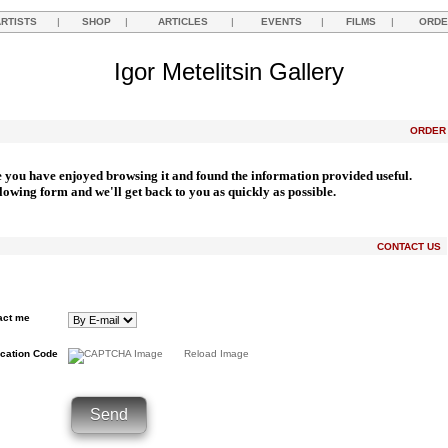
ARTISTS
|
SHOP
|
ARTICLES
|
EVENTS
|
FILMS
|
ORDE
Igor Metelitsin Gallery
ORDE
e you have enjoyed browsing it and found the information provided useful.
llowing form and we'll get back to you as quickly as possible.
CONTACT US
act me
ication Code
Reload Image