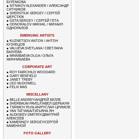
БУЛГАКОВА
●
SITNIKOV ALEXANDER / АЛЕКСАНДР
СИТНИКОВ
●
SHERSTIUK SERGEY / СЕРГЕЙ
ШЕРСТЮК
●
GETA SERGEY / СЕРГЕЙ ГЕТА
●
ODNORALOV MIKHAIL / МИХАИЛ
ОДНОРАЛОВ
EMERGING ARTISTS
●
KUZNETSOV ANTON / АНТОН
КУЗНЕЦОВ
●
VALUEVA SVETLANA / СВЕТЛАНА
ВАЛУЕВА
●
MINNIBAEVA OLGA / ОЛЬГА
МИННИБАЕВА
CORPORATE ART
●
ROY FAIRCHILD-WOODARD
●
GARY BENFIELD
●
JANET TREBY
●
LEO McDOWELL
●
FELIX MAS
MISCELLANY
●
BELLE ANDREY/АНДРЕЙ БЕЛЛЕ
●
SHERBAUM PAVEL/ПАВЕЛ ШЕРБАУМ
●
TSRIMOV RUSLAN/РУСЛАН ЦРИМОВ
●
YAN TATYANA/ТАТЬЯНА ЯН
●
ALEKSEEV DMITRIY/ДМИТРИЙ
АЛЕКСЕЕВ
●
KAMENNOY SERGEY/СЕРГЕЙ
КАМЕННОЙ
FOTO GALLERY