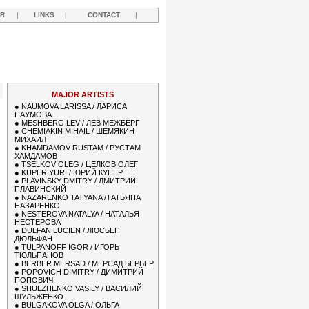
R
|
LINKS
|
CONTACT
|
R
MAJOR ARTISTS
●
NAUMOVA LARISSA / ЛАРИСА
НАУМОВА
●
MESHBERG LEV / ЛЕВ МЕЖБЕРГ
●
CHEMIAKIN MIHAIL / ШЕМЯКИН
МИХАИЛ
●
KHAMDAMOV RUSTAM / РУСТАМ
ХАМДАМОВ
●
TSELKOV OLEG / ЦЕЛКОВ ОЛЕГ
●
KUPER YURI / ЮРИЙ КУПЕР
●
PLAVINSKY DMITRY / ДМИТРИЙ
ПЛАВИНСКИЙ
●
NAZARENKO TATYANA /ТАТЬЯНА
НАЗАРЕНКО
●
NESTEROVA NATALYA / НАТАЛЬЯ
НЕСТЕРОВА
●
DULFAN LUCIEN / ЛЮСЬЕН
ДЮЛЬФАН
●
TULPANOFF IGOR / ИГОРЬ
ТЮЛЬПАНОВ
●
BERBER MERSAD / МЕРСАД БЕРБЕР
●
POPOVICH DIMITRY / ДИМИТРИЙ
ПОПОВИЧ
●
SHULZHENKO VASILY / ВАСИЛИЙ
ШУЛЬЖЕНКО
●
BULGAKOVA OLGA / ОЛЬГА