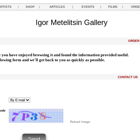
ARTISTS
|
SHOP
|
ARTICLES
|
EVENTS
|
FILMS
|
ORDE
Igor Metelitsin Gallery
ORDE
e you have enjoyed browsing it and found the information provided useful.
llowing form and we'll get back to you as quickly as possible.
CONTACT US
Code
Reload Image