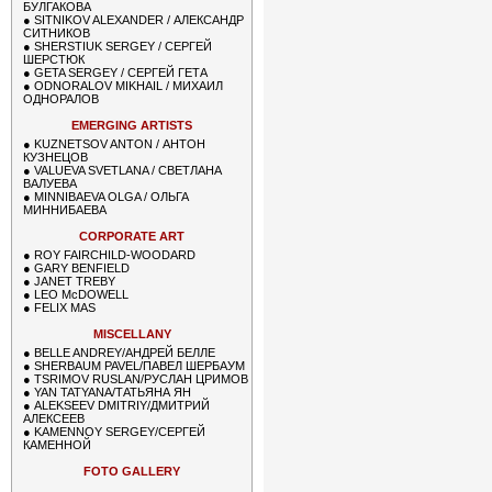
БУЛГАКОВА
●
SITNIKOV ALEXANDER / АЛЕКСАНДР
СИТНИКОВ
●
SHERSTIUK SERGEY / СЕРГЕЙ
ШЕРСТЮК
●
GETA SERGEY / СЕРГЕЙ ГЕТА
●
ODNORALOV MIKHAIL / МИХАИЛ
ОДНОРАЛОВ
EMERGING ARTISTS
●
KUZNETSOV ANTON / АНТОН
КУЗНЕЦОВ
●
VALUEVA SVETLANA / СВЕТЛАНА
ВАЛУЕВА
●
MINNIBAEVA OLGA / ОЛЬГА
МИННИБАЕВА
CORPORATE ART
●
ROY FAIRCHILD-WOODARD
●
GARY BENFIELD
●
JANET TREBY
●
LEO McDOWELL
●
FELIX MAS
MISCELLANY
●
BELLE ANDREY/АНДРЕЙ БЕЛЛЕ
●
SHERBAUM PAVEL/ПАВЕЛ ШЕРБАУМ
●
TSRIMOV RUSLAN/РУСЛАН ЦРИМОВ
●
YAN TATYANA/ТАТЬЯНА ЯН
●
ALEKSEEV DMITRIY/ДМИТРИЙ
АЛЕКСЕЕВ
●
KAMENNOY SERGEY/СЕРГЕЙ
КАМЕННОЙ
FOTO GALLERY