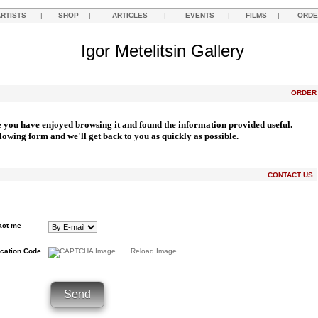
ARTISTS
|
SHOP
|
ARTICLES
|
EVENTS
|
FILMS
|
ORDE
Igor Metelitsin Gallery
ORDE
e you have enjoyed browsing it and found the information provided useful.
llowing form and we'll get back to you as quickly as possible.
CONTACT US
act me
ication Code
Reload Image