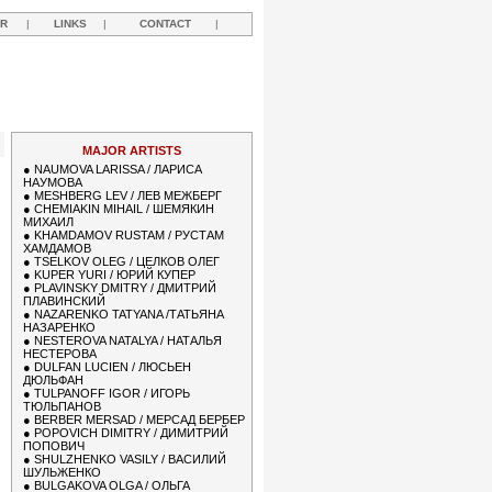
R
|
LINKS
|
CONTACT
|
R
MAJOR ARTISTS
●
NAUMOVA LARISSA / ЛАРИСА
НАУМОВА
●
MESHBERG LEV / ЛЕВ МЕЖБЕРГ
●
CHEMIAKIN MIHAIL / ШЕМЯКИН
МИХАИЛ
●
KHAMDAMOV RUSTAM / РУСТАМ
ХАМДАМОВ
●
TSELKOV OLEG / ЦЕЛКОВ ОЛЕГ
●
KUPER YURI / ЮРИЙ КУПЕР
●
PLAVINSKY DMITRY / ДМИТРИЙ
ПЛАВИНСКИЙ
●
NAZARENKO TATYANA /ТАТЬЯНА
НАЗАРЕНКО
●
NESTEROVA NATALYA / НАТАЛЬЯ
НЕСТЕРОВА
●
DULFAN LUCIEN / ЛЮСЬЕН
ДЮЛЬФАН
●
TULPANOFF IGOR / ИГОРЬ
ТЮЛЬПАНОВ
●
BERBER MERSAD / МЕРСАД БЕРБЕР
●
POPOVICH DIMITRY / ДИМИТРИЙ
ПОПОВИЧ
●
SHULZHENKO VASILY / ВАСИЛИЙ
ШУЛЬЖЕНКО
●
BULGAKOVA OLGA / ОЛЬГА